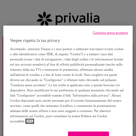
Continua senza accettare
Veepee rispetta la tua privacy
Accettando, autorizzi Veepee e i suoi partner a utilizzare tracciatori (come cookie
o altri identificatori come SDK, di seguito "Cookie") e a trattare i tuoi dati
personali (come i dati di navigazione, i dati degli ordini e le informazioni fornite
nel tuo account membro) al fine di offrirti pubblicità personalizzate (anche sullo
schermo della tua TV) e misurarne le prestazioni, effettuare alcune analisi
sull'attività di vendita e a fini di lotta contro le frodi. Puoi scegliere tra questi
diversi usi cliccando su "Configurare" o rifiutare tutto cliccando sul pulsante
"Continua senza accettare". Le tue scelte si applicano solo a questo browser e/o
dispositivo. Puoi modificare le tue preferenze in qualsiasi momento cliccando sul
link "Configurare" accessibile tramite il link "Informativa sulla privacy". Alcuni
Cookie depositati sono anche necessari per il corretto funzionamento del nostro
servizio, come quelli che misurano il traffico o consentono la presentazione
adattata delle nostre offerte e non sono soggetti a consenso. Per ulteriori
informazioni sui Cookie, puoi consultare la nostra Politica sui Cookie
accessibile
QUI.