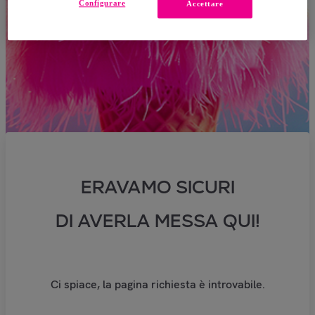
Configurare
Accettare
ERAVAMO SICURI
DI AVERLA MESSA QUI!
Ci spiace, la pagina richiesta è introvabile.