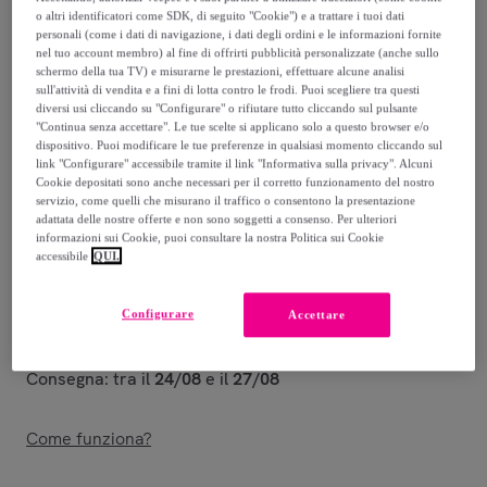
o altri identificatori come SDK, di seguito "Cookie") e a trattare i tuoi dati
257
,
€
personali (come i dati di navigazione, i dati degli ordini e le informazioni fornite
99
nel tuo account membro) al fine di offrirti pubblicità personalizzate (anche sullo
schermo della tua TV) e misurarne le prestazioni, effettuare alcune analisi
674
,
€
sull'attività di vendita e a fini di lotta contro le frodi. Puoi scegliere tra questi
98
diversi usi cliccando su "Configurare" o rifiutare tutto cliccando sul pulsante
-
61
%
"Continua senza accettare". Le tue scelte si applicano solo a questo browser e/o
dispositivo. Puoi modificare le tue preferenze in qualsiasi momento cliccando sul
Venduto da
MaterassieDoghe
link "Configurare" accessibile tramite il link "Informativa sulla privacy". Alcuni
Cookie depositati sono anche necessari per il corretto funzionamento del nostro
servizio, come quelli che misurano il traffico o consentono la presentazione
adattata delle nostre offerte e non sono soggetti a consenso. Per ulteriori
informazioni sui Cookie, puoi consultare la nostra Politica sui Cookie
accessibile
QUI.
Consegna
Configurare
Accettare
Spedizione gratuita
Consegna: tra il
24/08
e il
27/08
Come funziona?