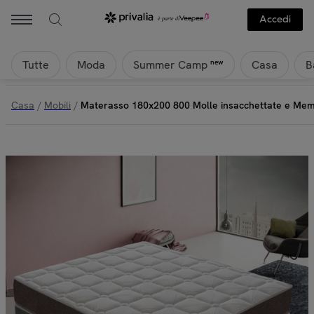
Accedi
Tutte
Moda
Casa
B
new
Summer Camp
Casa
/
Mobili
/
Materasso 180x200 800 Molle insacchettate e Memo