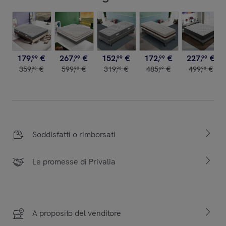
179
,
€
267
,
€
152
,
€
172
,
€
227
,
€
99
99
99
99
99
359
,
€
599
,
€
319
,
€
485
,
€
499
,
€
98
98
98
69
98
Soddisfatti o rimborsati
Le promesse di Privalia
A proposito del venditore