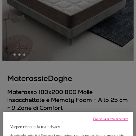
MaterassieDoghe
Materasso 180x200 800 Molle
insacchettate e Memoty Foam - Alto 25 cm
- 9 Zone di Comfort
Modello:
Materasso 180x200 800 Molle
Continua senza accettare
insacchettate e Memoty Foam - Alto 25 cm
Veepee rispetta la tua privacy
- 9 Zone di Comfort
Accettando, autorizzi Veepee e i suoi partner a utilizzare tracciatori (come cookie