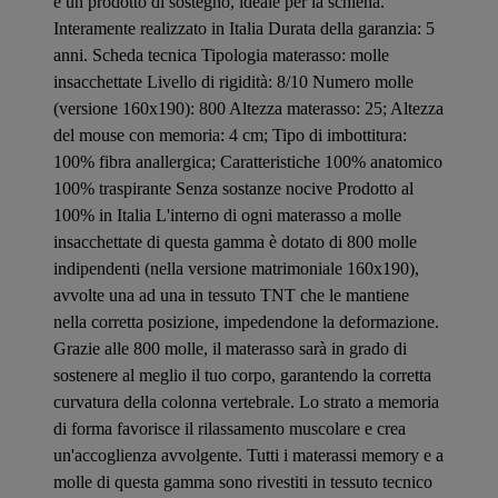
è un prodotto di sostegno, ideale per la schiena.
Interamente realizzato in Italia Durata della garanzia: 5
anni. Scheda tecnica Tipologia materasso: molle
insacchettate Livello di rigidità: 8/10 Numero molle
(versione 160x190): 800 Altezza materasso: 25; Altezza
del mouse con memoria: 4 cm; Tipo di imbottitura:
100% fibra anallergica; Caratteristiche 100% anatomico
100% traspirante Senza sostanze nocive Prodotto al
100% in Italia L'interno di ogni materasso a molle
insacchettate di questa gamma è dotato di 800 molle
indipendenti (nella versione matrimoniale 160x190),
avvolte una ad una in tessuto TNT che le mantiene
nella corretta posizione, impedendone la deformazione.
Grazie alle 800 molle, il materasso sarà in grado di
sostenere al meglio il tuo corpo, garantendo la corretta
curvatura della colonna vertebrale. Lo strato a memoria
di forma favorisce il rilassamento muscolare e crea
un'accoglienza avvolgente. Tutti i materassi memory e a
molle di questa gamma sono rivestiti in tessuto tecnico