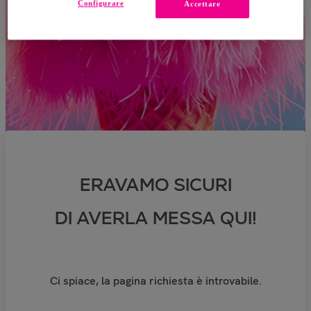
Configurare
Accettare
ERAVAMO SICURI
DI AVERLA MESSA QUI!
Ci spiace, la pagina richiesta è introvabile.