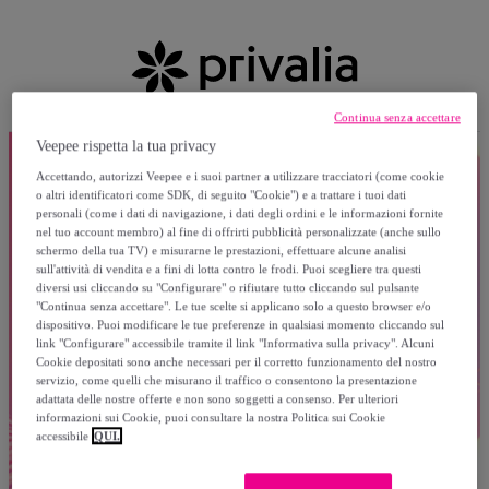
Continua senza accettare
Veepee rispetta la tua privacy
Accettando, autorizzi Veepee e i suoi partner a utilizzare tracciatori (come cookie
o altri identificatori come SDK, di seguito "Cookie") e a trattare i tuoi dati
personali (come i dati di navigazione, i dati degli ordini e le informazioni fornite
nel tuo account membro) al fine di offrirti pubblicità personalizzate (anche sullo
schermo della tua TV) e misurarne le prestazioni, effettuare alcune analisi
sull'attività di vendita e a fini di lotta contro le frodi. Puoi scegliere tra questi
diversi usi cliccando su "Configurare" o rifiutare tutto cliccando sul pulsante
"Continua senza accettare". Le tue scelte si applicano solo a questo browser e/o
dispositivo. Puoi modificare le tue preferenze in qualsiasi momento cliccando sul
link "Configurare" accessibile tramite il link "Informativa sulla privacy". Alcuni
Cookie depositati sono anche necessari per il corretto funzionamento del nostro
servizio, come quelli che misurano il traffico o consentono la presentazione
adattata delle nostre offerte e non sono soggetti a consenso. Per ulteriori
informazioni sui Cookie, puoi consultare la nostra Politica sui Cookie
accessibile
QUI.