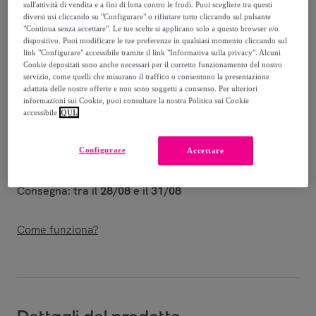
540
,
€
00
sull'attività di vendita e a fini di lotta contro le frodi. Puoi scegliere tra questi
diversi usi cliccando su "Configurare" o rifiutare tutto cliccando sul pulsante
-
74
%
"Continua senza accettare". Le tue scelte si applicano solo a questo browser e/o
dispositivo. Puoi modificare le tue preferenze in qualsiasi momento cliccando sul
Venduto da
Dormiland
link "Configurare" accessibile tramite il link "Informativa sulla privacy". Alcuni
Cookie depositati sono anche necessari per il corretto funzionamento del nostro
servizio, come quelli che misurano il traffico o consentono la presentazione
adattata delle nostre offerte e non sono soggetti a consenso. Per ulteriori
informazioni sui Cookie, puoi consultare la nostra Politica sui Cookie
accessibile
QUI.
Consegna
Configurare
Accettare
Spedizione gratuita
Consegna: tra il
28/08
e il
31/08
Come funziona?