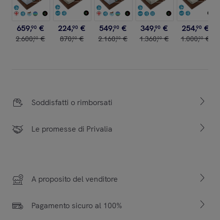
659
,
€
224
,
€
549
,
€
349
,
€
254
,
€
90
90
90
90
90
2
.
600
,
€
870
,
€
2
.
160
,
€
1
.
360
,
€
1
.
000
,
€
00
00
00
00
00
Soddisfatti o rimborsati
Le promesse di Privalia
A proposito del venditore
Pagamento sicuro al 100%