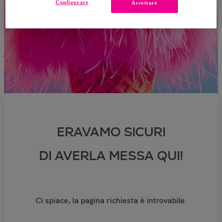
Configurare
Accettare
ERAVAMO SICURI
DI AVERLA MESSA QUI!
Ci spiace, la pagina richiesta è introvabile.