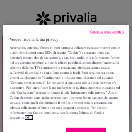
Continua senza accettare
Veepee rispetta la tua privacy
Accettando, autorizzi Veepee e i suoi partner a utilizzare tracciatori (come cookie
o altri identificatori come SDK, di seguito "Cookie") e a trattare i tuoi dati
personali (come i dati di navigazione, i dati degli ordini e le informazioni fornite
nel tuo account membro) al fine di offrirti pubblicità personalizzate (anche sullo
schermo della tua TV) e misurarne le prestazioni, effettuare alcune analisi
sull'attività di vendita e a fini di lotta contro le frodi. Puoi scegliere tra questi
diversi usi cliccando su "Configurare" o rifiutare tutto cliccando sul pulsante
"Continua senza accettare". Le tue scelte si applicano solo a questo browser e/o
dispositivo. Puoi modificare le tue preferenze in qualsiasi momento cliccando sul
link "Configurare" accessibile tramite il link "Informativa sulla privacy". Alcuni
Cookie depositati sono anche necessari per il corretto funzionamento del nostro
servizio, come quelli che misurano il traffico o consentono la presentazione
adattata delle nostre offerte e non sono soggetti a consenso. Per ulteriori
informazioni sui Cookie, puoi consultare la nostra Politica sui Cookie
accessibile
QUI.