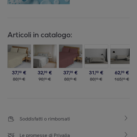
Articoli in catalogo:
37
,
€
32
,
€
37
,
€
31
,
€
62
,
€
90
90
90
90
90
80
,
€
90
,
€
80
,
€
80
,
€
165
,
€
00
00
00
00
00
Soddisfatti o rimborsati
Le promesse di Privalia