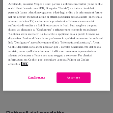
225
,
€
00
Accettando, autorizzi Veepee e i suoi partner a utilizzare tracciatori (come cookie
-
64
%
o altri identificatori come SDK, di seguito "Cookie") e a trattare i tuoi dati
personali (come i dati di navigazione, i dati degli ordini e le informazioni fornite
Venduto da
Datex-Trade
nel tuo account membro) al fine di offrirti pubblicità personalizzate (anche sullo
schermo della tua TV) e misurarne le prestazioni, effettuare alcune analisi
sull'attività di vendita e a fini di lotta contro le frodi. Puoi scegliere tra questi
diversi usi cliccando su "Configurare" o rifiutare tutto cliccando sul pulsante
"Continua senza accettare". Le tue scelte si applicano solo a questo browser e/o
dispositivo. Puoi modificare le tue preferenze in qualsiasi momento cliccando sul
Consegna
link "Configurare" accessibile tramite il link "Informativa sulla privacy". Alcuni
Cookie depositati sono anche necessari per il corretto funzionamento del nostro
servizio, come quelli che misurano il traffico o consentono la presentazione
Spedizione gratuita
adattata delle nostre offerte e non sono soggetti a consenso. Per ulteriori
informazioni sui Cookie, puoi consultare la nostra Politica sui Cookie
accessibile
QUI.
Consegna: tra il
26/08
e il
29/08
Configurare
Accettare
Come funziona?