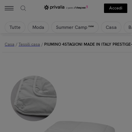
Accedi
Tutte
Moda
Casa
B
new
Summer Camp
Casa
/
Tessili casa
/
PIUMINO 4STAGIONI MADE IN ITALY PRESTIG