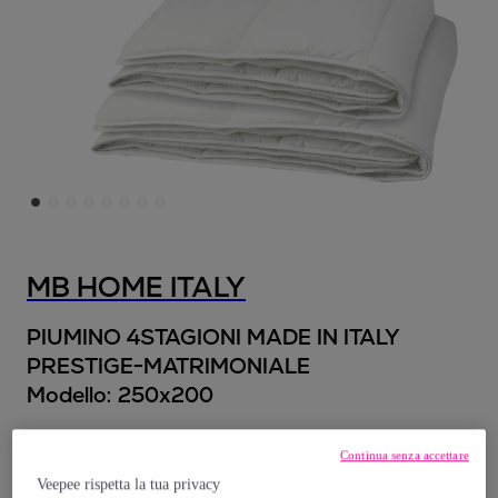
MB HOME ITALY
PIUMINO 4STAGIONI MADE IN ITALY
PRESTIGE-MATRIMONIALE
Modello:
250x200
79
,
€
90
Continua senza accettare
Veepee rispetta la tua privacy