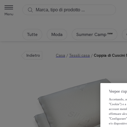
Menu
Tutte
Moda
new
Summer Camp
Indietro
Casa
/
Tessili casa
/
Coppia di Cuscini
Veepee risp
Accettando, au
"Cookie") e a 
account membro
effettuare alcu
"Configurare" 
e/o dispositiv