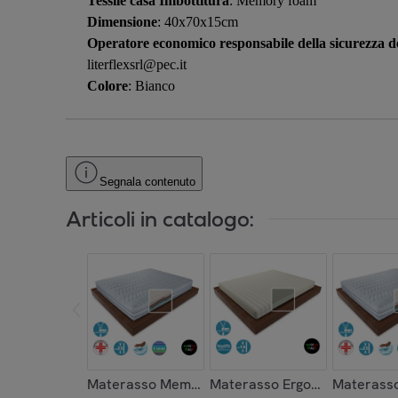
Tessile casa Imbottitura
: Memory foam
Dimensione
: 40x70x15cm
Operatore economico responsabile della sicurezza de
literflexsrl@pec.it
Colore
: Bianco
Segnala contenuto
Articoli in catalogo:
Materasso Memory 4 Strati WAVEFORM in Silve
Materasso Ergonomico H16 Sf
Materasso