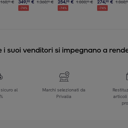
349
,
€
254
,
€
274
,
€
.
160
,
€
90
1
.
360
,
€
90
1
.
000
,
€
90
1
.
060
,
00
00
00
0
-
74
%
-
74
%
-
74
%
e i suoi venditori si impegnano a render
sicuro al
Marchi selezionati da
Restitu
0%
Privalia
articoli
pr