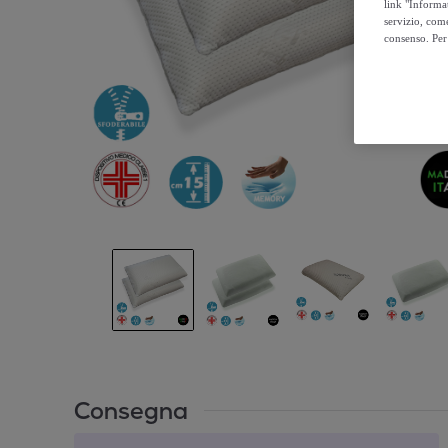
link "Informa
servizio, come
consenso. Per 
Consegna