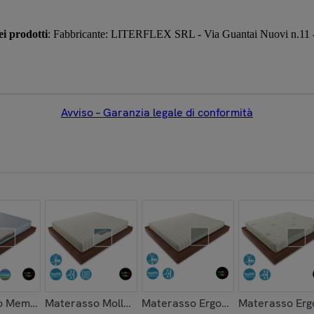
i prodotti
: Fabbricante: LITERFLEX SRL - Via Guantai Nuovi n.11 - 
Avviso – Garanzia legale di conformità
r3D 180x200
oderabile Antiallergico 160x195
 Memory 4 Strati WAVEFORM in Silver3D 160x190
Materasso Molle Indipendenti H21 Classic 160x195
Materasso Ergonomico H16 Sfodera
Materasso Erg