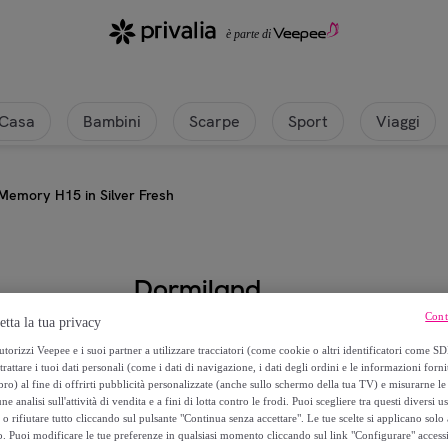
Casa
Bambini
Scarpe
Sport
Viaggi
 Memory H15 in Silver Fresh
Dormiland
Cont
etta la tua privacy
Coppia di Cuscini Memory H15 in S
torizzi Veepee e i suoi partner a utilizzare tracciatori (come cookie o altri identificatori come SD
trattare i tuoi dati personali (come i dati di navigazione, i dati degli ordini e le informazioni forni
52
,
€
90
) al fine di offrirti pubblicità personalizzate (anche sullo schermo della tua TV) e misurarne le 
ne analisi sull'attività di vendita e a fini di lotta contro le frodi. Puoi scegliere tra questi diversi u
o rifiutare tutto cliccando sul pulsante "Continua senza accettare". Le tue scelte si applicano sol
380
,
€
00
o. Puoi modificare le tue preferenze in qualsiasi momento cliccando sul link "Configurare" accessib