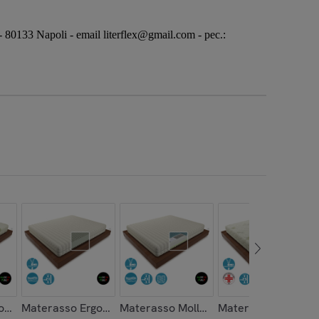
80133 Napoli - email literflex@gmail.com - pec.:
bile Antiallergico 180x200
onomico H21 in Aloe 160x195
Materasso Ergonomico H20 Sfoderabile Classico 180x200
Materasso Molle Indipendenti H21 Cla
Materasso Memory 2