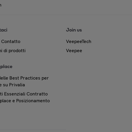
n
taci
Join us
& Contatto
VeepeeTech
i di prodotti
Veepee
place
elle Best Practices per
 su Privalia
i Essenziali Contratto
place e Posizionamento