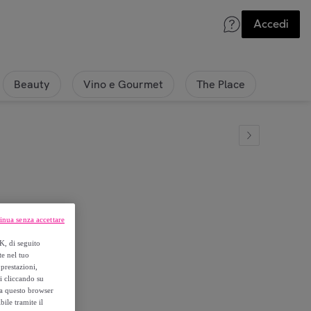
Accedi
Beauty
Vino e Gourmet
The Place
inua senza accettare
ilver Fresh
K, di seguito
te nel tuo
prestazioni,
si cliccando su
o a questo browser
ile tramite il