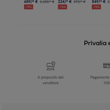
659
,
€
224
,
€
549
,
€
90
2
.
600
,
€
90
870
,
€
90
2
00
00
-
74
%
-
74
%
-
74
%
Privalia 
A proposito del
Pagamento 
venditore
10