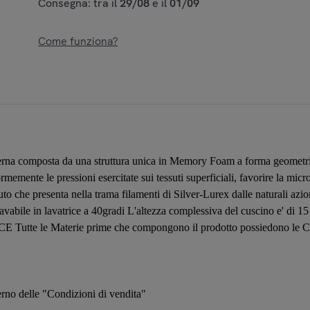
Consegna: tra il
29/08
e il
01/09
Come funziona?
 composta da una struttura unica in Memory Foam a forma geometrica 
memente le pressioni esercitate sui tessuti superficiali, favorire la micr
che presenta nella trama filamenti di Silver-Lurex dalle naturali azion
e lavabile in lavatrice a 40gradi L'altezza complessiva del cuscino e' d
tte le Materie prime che compongono il prodotto possiedono le Certifi
terno delle "Condizioni di vendita"