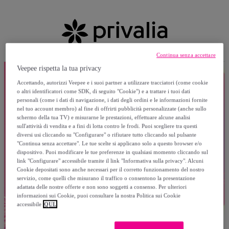
Continua senza accettare
Veepee rispetta la tua privacy
Accettando, autorizzi Veepee e i suoi partner a utilizzare tracciatori (come cookie
o altri identificatori come SDK, di seguito "Cookie") e a trattare i tuoi dati
personali (come i dati di navigazione, i dati degli ordini e le informazioni fornite
nel tuo account membro) al fine di offrirti pubblicità personalizzate (anche sullo
schermo della tua TV) e misurarne le prestazioni, effettuare alcune analisi
sull'attività di vendita e a fini di lotta contro le frodi. Puoi scegliere tra questi
diversi usi cliccando su "Configurare" o rifiutare tutto cliccando sul pulsante
"Continua senza accettare". Le tue scelte si applicano solo a questo browser e/o
dispositivo. Puoi modificare le tue preferenze in qualsiasi momento cliccando sul
link "Configurare" accessibile tramite il link "Informativa sulla privacy". Alcuni
Cookie depositati sono anche necessari per il corretto funzionamento del nostro
servizio, come quelli che misurano il traffico o consentono la presentazione
adattata delle nostre offerte e non sono soggetti a consenso. Per ulteriori
informazioni sui Cookie, puoi consultare la nostra Politica sui Cookie
accessibile
QUI.