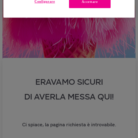
Configurare
Accettare
ERAVAMO SICURI
DI AVERLA MESSA QUI!
Ci spiace, la pagina richiesta è introvabile.