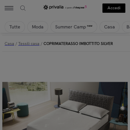
Accedi
Tutte
Moda
Casa
B
new
Summer Camp
Casa
/
Tessili casa
/
COPRIMATERASSO IMBOTTITO SILVER