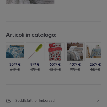
Articoli in catalogo:
35
,
€
9
,
€
65
,
€
40
,
€
26
,
€
90
90
90
90
90
64
,
€
17
,
€
131
,
€
77
,
€
48
,
€
90
90
90
90
90
Soddisfatti o rimborsati