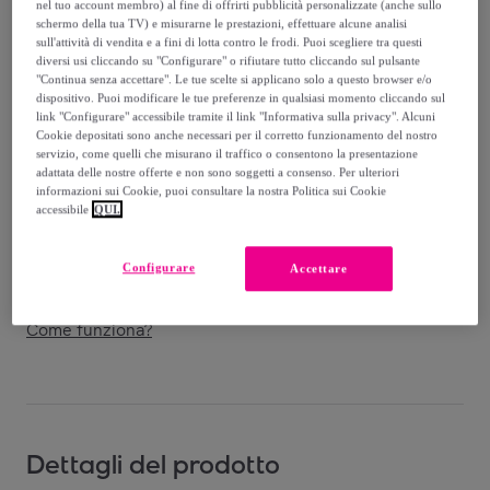
-
44
%
nel tuo account membro) al fine di offrirti pubblicità personalizzate (anche sullo
schermo della tua TV) e misurarne le prestazioni, effettuare alcune analisi
sull'attività di vendita e a fini di lotta contro le frodi. Puoi scegliere tra questi
Venduto da
Co.Ingros.Tex
diversi usi cliccando su "Configurare" o rifiutare tutto cliccando sul pulsante
"Continua senza accettare". Le tue scelte si applicano solo a questo browser e/o
dispositivo. Puoi modificare le tue preferenze in qualsiasi momento cliccando sul
link "Configurare" accessibile tramite il link "Informativa sulla privacy". Alcuni
Cookie depositati sono anche necessari per il corretto funzionamento del nostro
servizio, come quelli che misurano il traffico o consentono la presentazione
Consegna
adattata delle nostre offerte e non sono soggetti a consenso. Per ulteriori
informazioni sui Cookie, puoi consultare la nostra Politica sui Cookie
Spedizione gratuita
accessibile
QUI.
Consegna: tra il
23/08
e il
26/08
Configurare
Accettare
Come funziona?
Dettagli del prodotto