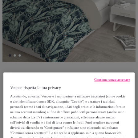
MB HOME ITALY
Continua senza accettare
Veepee rispetta la tua privacy
PARURE COPRIPIUMINO FASHION MADE
Accettando, autorizzi Veepee e i suoi partner a utilizzare tracciatori (come cookie
IN ITALY MICROFIBRA- TROPICAL
o altri identificatori come SDK, di seguito "Cookie") e a trattare i tuoi dati
personali (come i dati di navigazione, i dati degli ordini e le informazioni fornite
MATRIMONIALE
nel tuo account membro) al fine di offrirti pubblicità personalizzate (anche sullo
Modello:
PARURE COPRIPIUMINO
schermo della tua TV) e misurarne le prestazioni, effettuare alcune analisi
sull'attività di vendita e a fini di lotta contro le frodi. Puoi scegliere tra questi
FASHION MADE IN ITALY MICROFIBRA-
diversi usi cliccando su "Configurare" o rifiutare tutto cliccando sul pulsante
TROPICAL MATRIMONIALE
"Continua senza accettare". Le tue scelte si applicano solo a questo browser e/o