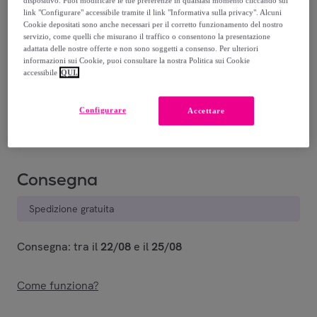
dispositivo. Puoi modificare le tue preferenze in qualsiasi momento cliccando sul
link "Configurare" accessibile tramite il link "Informativa sulla privacy". Alcuni
32
,
€
90
Cookie depositati sono anche necessari per il corretto funzionamento del nostro
servizio, come quelli che misurano il traffico o consentono la presentazione
adattata delle nostre offerte e non sono soggetti a consenso. Per ulteriori
82
,
€
00
informazioni sui Cookie, puoi consultare la nostra Politica sui Cookie
accessibile
QUI.
-
59
%
Venduto da
Datex-Trade
Configurare
Accettare
Consegna
Spedizione gratuita
Consegna: tra il
22/08
e il
25/08
Come funziona?