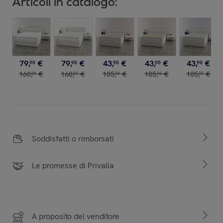
Articoli in catalogo:
79
,
€
79
,
€
43
,
€
43
,
€
43
,
€
90
90
90
90
90
160
,
€
160
,
€
105
,
€
105
,
€
105
,
€
00
00
00
00
00
Soddisfatti o rimborsati
Le promesse di Privalia
A proposito del venditore