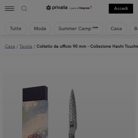
Accedi
Tutte
Moda
Casa
B
new
Summer Camp
Casa
/
Tavola
/
Coltello da ufficio 90 mm - Collezione Hashi Tsuch