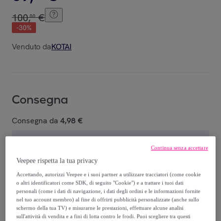
100
,
€
00
-
30
%
Venduto da
KOTAI
Consegna
Consegna da
4,98 €
Gratuita da 100 € di acquisto
Continua senza accettare
Veepee rispetta la tua privacy
Consegna: tra il
14/08
e il
17/08
Accettando, autorizzi Veepee e i suoi partner a utilizzare tracciatori (come cookie
o altri identificatori come SDK, di seguito "Cookie") e a trattare i tuoi dati
Come funziona?
personali (come i dati di navigazione, i dati degli ordini e le informazioni fornite
nel tuo account membro) al fine di offrirti pubblicità personalizzate (anche sullo
schermo della tua TV) e misurarne le prestazioni, effettuare alcune analisi
sull'attività di vendita e a fini di lotta contro le frodi. Puoi scegliere tra questi