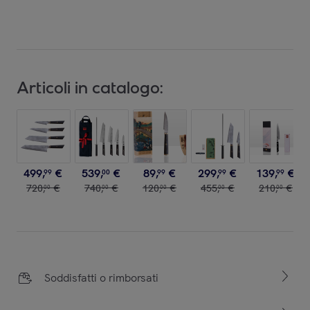
Articoli in catalogo:
499
,
€
539
,
€
89
,
€
299
,
€
139
,
€
99
00
99
99
99
720
,
€
740
,
€
120
,
€
455
,
€
210
,
€
00
00
00
00
00
Soddisfatti o rimborsati