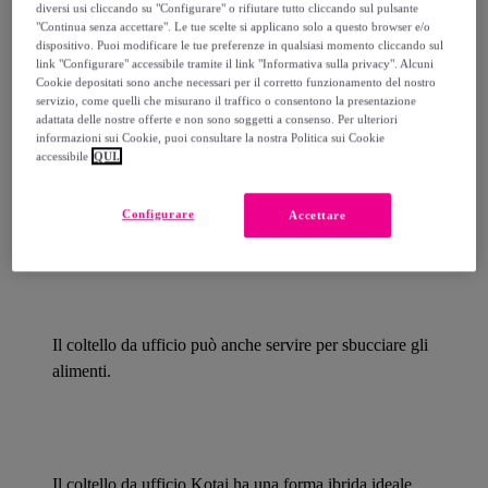
diversi usi cliccando su "Configurare" o rifiutare tutto cliccando sul pulsante
"Continua senza accettare". Le tue scelte si applicano solo a questo browser e/o
dispositivo. Puoi modificare le tue preferenze in qualsiasi momento cliccando sul
Dettagli del prodotto
link "Configurare" accessibile tramite il link "Informativa sulla privacy". Alcuni
Cookie depositati sono anche necessari per il corretto funzionamento del nostro
servizio, come quelli che misurano il traffico o consentono la presentazione
adattata delle nostre offerte e non sono soggetti a consenso. Per ulteriori
informazioni sui Cookie, puoi consultare la nostra Politica sui Cookie
accessibile
QUI.
Il
coltello da ufficio
è il secondo coltello più utilizzato,
subito dopo il coltello da chef: è estremamente utile per
Configurare
Accettare
operazioni di precisione, fuori dal tagliere.
Il coltello da ufficio può anche servire per sbucciare gli
alimenti.
Il coltello da ufficio Kotai ha una forma ibrida ideale,