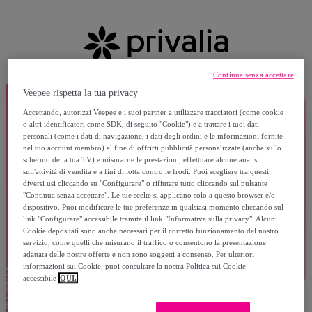
Continua senza accettare
Veepee rispetta la tua privacy
Accettando, autorizzi Veepee e i suoi partner a utilizzare tracciatori (come cookie
o altri identificatori come SDK, di seguito "Cookie") e a trattare i tuoi dati
personali (come i dati di navigazione, i dati degli ordini e le informazioni fornite
nel tuo account membro) al fine di offrirti pubblicità personalizzate (anche sullo
schermo della tua TV) e misurarne le prestazioni, effettuare alcune analisi
sull'attività di vendita e a fini di lotta contro le frodi. Puoi scegliere tra questi
diversi usi cliccando su "Configurare" o rifiutare tutto cliccando sul pulsante
"Continua senza accettare". Le tue scelte si applicano solo a questo browser e/o
dispositivo. Puoi modificare le tue preferenze in qualsiasi momento cliccando sul
link "Configurare" accessibile tramite il link "Informativa sulla privacy". Alcuni
Cookie depositati sono anche necessari per il corretto funzionamento del nostro
servizio, come quelli che misurano il traffico o consentono la presentazione
adattata delle nostre offerte e non sono soggetti a consenso. Per ulteriori
informazioni sui Cookie, puoi consultare la nostra Politica sui Cookie
accessibile
QUI.