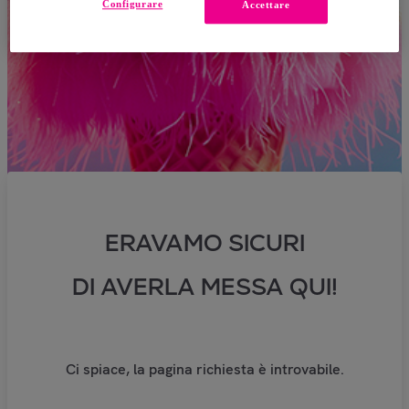
Configurare
Accettare
ERAVAMO SICURI
DI AVERLA MESSA QUI!
Ci spiace, la pagina richiesta è introvabile.