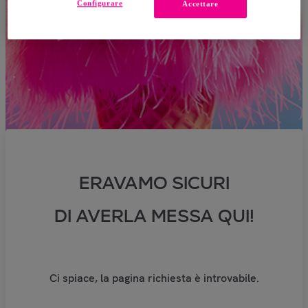
Configurare
Accettare
ERAVAMO SICURI
DI AVERLA MESSA QUI!
Ci spiace, la pagina richiesta è introvabile.