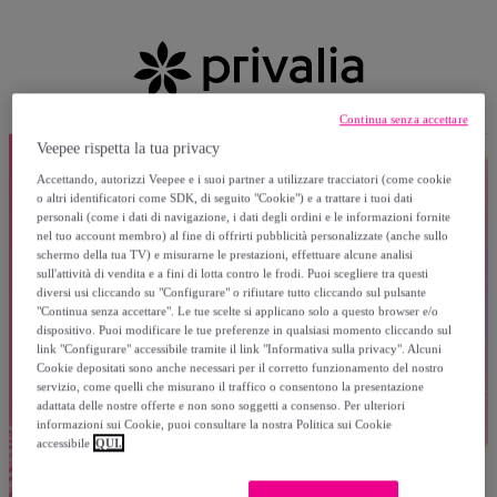
Continua senza accettare
Veepee rispetta la tua privacy
Accettando, autorizzi Veepee e i suoi partner a utilizzare tracciatori (come cookie
o altri identificatori come SDK, di seguito "Cookie") e a trattare i tuoi dati
personali (come i dati di navigazione, i dati degli ordini e le informazioni fornite
nel tuo account membro) al fine di offrirti pubblicità personalizzate (anche sullo
schermo della tua TV) e misurarne le prestazioni, effettuare alcune analisi
sull'attività di vendita e a fini di lotta contro le frodi. Puoi scegliere tra questi
diversi usi cliccando su "Configurare" o rifiutare tutto cliccando sul pulsante
"Continua senza accettare". Le tue scelte si applicano solo a questo browser e/o
dispositivo. Puoi modificare le tue preferenze in qualsiasi momento cliccando sul
link "Configurare" accessibile tramite il link "Informativa sulla privacy". Alcuni
Cookie depositati sono anche necessari per il corretto funzionamento del nostro
servizio, come quelli che misurano il traffico o consentono la presentazione
adattata delle nostre offerte e non sono soggetti a consenso. Per ulteriori
informazioni sui Cookie, puoi consultare la nostra Politica sui Cookie
accessibile
QUI.