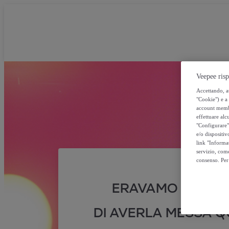
Veepee risp
Accettando, au
"Cookie") e a 
account membro
effettuare alcu
"Configurare" 
e/o dispositiv
link "Informa
servizio, come
consenso. Per 
ERAVAMO SICURI
DI AVERLA MESSA QU