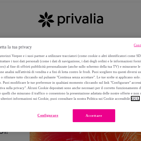
Cont
etta la tua privacy
torizzi Veepee e i suoi partner a utilizzare tracciatori (come cookie o altri identificatori come SD
trattare i tuoi dati personali (come i dati di navigazione, i dati degli ordini e le informazioni forni
) al fine di offrirti pubblicità personalizzate (anche sullo schermo della tua TV) e misurarne le 
ne analisi sull'attività di vendita e a fini di lotta contro le frodi. Puoi scegliere tra questi diversi u
o rifiutare tutto cliccando sul pulsante "Continua senza accettare". Le tue scelte si applicano sol
o. Puoi modificare le tue preferenze in qualsiasi momento cliccando sul link "Configurare" accessib
tiva sulla privacy". Alcuni Cookie depositati sono anche necessari per il corretto funzionamento d
 quelli che misurano il traffico o consentono la presentazione adattata delle nostre offerte e non 
ulteriori informazioni sui Cookie, puoi consultare la nostra Politica sui Cookie accessibile
QUI.
Configurare
Accettare
I!