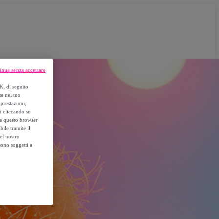
inua senza accettare
K, di seguito
te nel tuo
prestazioni,
si cliccando su
o a questo browser
ile tramite il
el nostro
sono soggetti a