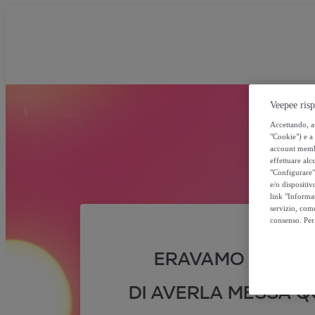
Veepee risp
Accettando, au
"Cookie") e a 
account membro
effettuare alcu
"Configurare" 
e/o dispositiv
link "Informa
servizio, come
consenso. Per 
ERAVAMO SICURI
DI AVERLA MESSA QU