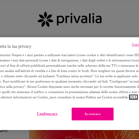
Cont
etta la tua privacy
torizzi Veepee e i suoi partner a utilizzare tracciatori (come cookie o altri identificatori come SD
trattare i tuoi dati personali (come i dati di navigazione, i dati degli ordini e le informazioni forni
) al fine di offrirti pubblicità personalizzate (anche sullo schermo della tua TV) e misurarne le 
ne analisi sull'attività di vendita e a fini di lotta contro le frodi. Puoi scegliere tra questi diversi u
o rifiutare tutto cliccando sul pulsante "Continua senza accettare". Le tue scelte si applicano sol
o. Puoi modificare le tue preferenze in qualsiasi momento cliccando sul link "Configurare" accessib
tiva sulla privacy". Alcuni Cookie depositati sono anche necessari per il corretto funzionamento d
 quelli che misurano il traffico o consentono la presentazione adattata delle nostre offerte e non 
ulteriori informazioni sui Cookie, puoi consultare la nostra Politica sui Cookie accessibile
QUI.
Configurare
Accettare
I!