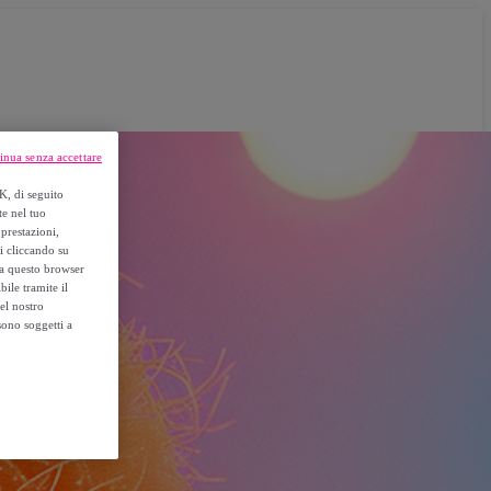
inua senza accettare
K, di seguito
te nel tuo
prestazioni,
si cliccando su
o a questo browser
ile tramite il
el nostro
sono soggetti a