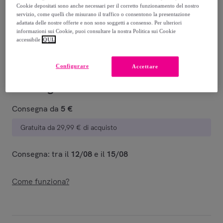
20
,
€
00
Cookie depositati sono anche necessari per il corretto funzionamento del nostro
-
29
%
servizio, come quelli che misurano il traffico o consentono la presentazione
adattata delle nostre offerte e non sono soggetti a consenso. Per ulteriori
informazioni sui Cookie, puoi consultare la nostra Politica sui Cookie
Venduto da
PENELOPE S.R.L.
accessibile
QUI.
Configurare
Accettare
Consegna
Consegna da
5 €
Gratuita da 29,99 € di acquisto
Consegna: tra il
12/08
e il
15/08
Come funziona?