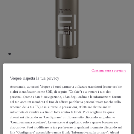
Continua senza accettare
Wella
Veepee rispetta la tua privacy
Accettando, autorizzi Veepee e i suoi partner a utilizzare tracciatori (come cookie
WELLA Eimi Dynamic Fix Spray 300ml
o altri identificatori come SDK, di seguito "Cookie") e a trattare i tuoi dati
personali (come i dati di navigazione, i dati degli ordini e le informazioni fornite
Modello:
WELLA Eimi Dynamic Fix Spray
nel tuo account membro) al fine di offrirti pubblicità personalizzate (anche sullo
300ml
schermo della tua TV) e misurarne le prestazioni, effettuare alcune analisi
sull'attività di vendita e a fini di lotta contro le frodi. Puoi scegliere tra questi
diversi usi cliccando su "Configurare" o rifiutare tutto cliccando sul pulsante
14
,
€
10
"Continua senza accettare". Le tue scelte si applicano solo a questo browser e/o
dispositivo. Puoi modificare le tue preferenze in qualsiasi momento cliccando sul
link "Configurare" accessibile tramite il link "Informativa sulla privacy". Alcuni