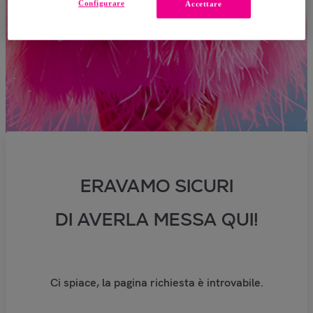
Configurare
Accettare
ERAVAMO SICURI
DI AVERLA MESSA QUI!
Ci spiace, la pagina richiesta è introvabile.