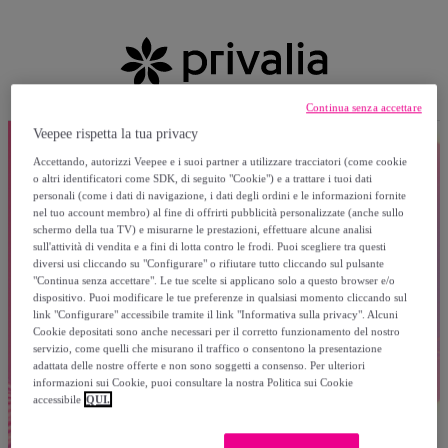
Continua senza accettare
Veepee rispetta la tua privacy
Accettando, autorizzi Veepee e i suoi partner a utilizzare tracciatori (come cookie
o altri identificatori come SDK, di seguito "Cookie") e a trattare i tuoi dati
personali (come i dati di navigazione, i dati degli ordini e le informazioni fornite
nel tuo account membro) al fine di offrirti pubblicità personalizzate (anche sullo
schermo della tua TV) e misurarne le prestazioni, effettuare alcune analisi
sull'attività di vendita e a fini di lotta contro le frodi. Puoi scegliere tra questi
diversi usi cliccando su "Configurare" o rifiutare tutto cliccando sul pulsante
"Continua senza accettare". Le tue scelte si applicano solo a questo browser e/o
dispositivo. Puoi modificare le tue preferenze in qualsiasi momento cliccando sul
link "Configurare" accessibile tramite il link "Informativa sulla privacy". Alcuni
Cookie depositati sono anche necessari per il corretto funzionamento del nostro
servizio, come quelli che misurano il traffico o consentono la presentazione
adattata delle nostre offerte e non sono soggetti a consenso. Per ulteriori
informazioni sui Cookie, puoi consultare la nostra Politica sui Cookie
accessibile
QUI.