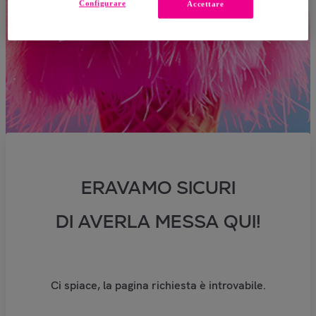
Configurare
Accettare
ERAVAMO SICURI
DI AVERLA MESSA QUI!
Ci spiace, la pagina richiesta è introvabile.