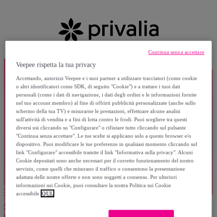
Continua senza accettare
Veepee rispetta la tua privacy
Accettando, autorizzi Veepee e i suoi partner a utilizzare tracciatori (come cookie
o altri identificatori come SDK, di seguito "Cookie") e a trattare i tuoi dati
personali (come i dati di navigazione, i dati degli ordini e le informazioni fornite
nel tuo account membro) al fine di offrirti pubblicità personalizzate (anche sullo
schermo della tua TV) e misurarne le prestazioni, effettuare alcune analisi
sull'attività di vendita e a fini di lotta contro le frodi. Puoi scegliere tra questi
diversi usi cliccando su "Configurare" o rifiutare tutto cliccando sul pulsante
"Continua senza accettare". Le tue scelte si applicano solo a questo browser e/o
dispositivo. Puoi modificare le tue preferenze in qualsiasi momento cliccando sul
link "Configurare" accessibile tramite il link "Informativa sulla privacy". Alcuni
Cookie depositati sono anche necessari per il corretto funzionamento del nostro
servizio, come quelli che misurano il traffico o consentono la presentazione
adattata delle nostre offerte e non sono soggetti a consenso. Per ulteriori
informazioni sui Cookie, puoi consultare la nostra Politica sui Cookie
accessibile
QUI.