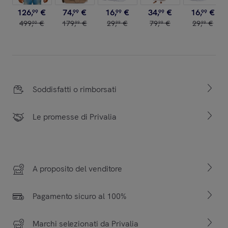
126
,
€
74
,
€
16
,
€
34
,
€
16
,
€
99
99
99
99
99
499
,
€
179
,
€
29
,
€
79
,
€
29
,
€
00
99
99
99
99
Soddisfatti o rimborsati
Le promesse di Privalia
A proposito del venditore
Pagamento sicuro al 100%
Marchi selezionati da Privalia