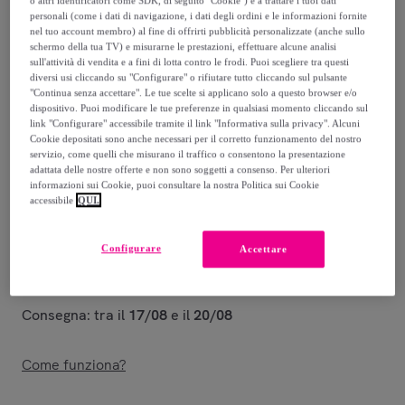
o altri identificatori come SDK, di seguito "Cookie") e a trattare i tuoi dati
personali (come i dati di navigazione, i dati degli ordini e le informazioni fornite
13
,
€
99
nel tuo account membro) al fine di offrirti pubblicità personalizzate (anche sullo
schermo della tua TV) e misurarne le prestazioni, effettuare alcune analisi
sull'attività di vendita e a fini di lotta contro le frodi. Puoi scegliere tra questi
24
,
€
99
diversi usi cliccando su "Configurare" o rifiutare tutto cliccando sul pulsante
"Continua senza accettare". Le tue scelte si applicano solo a questo browser e/o
-
44
%
dispositivo. Puoi modificare le tue preferenze in qualsiasi momento cliccando sul
link "Configurare" accessibile tramite il link "Informativa sulla privacy". Alcuni
Venduto da
EMPRENDIMIENTOS URBANOS
Cookie depositati sono anche necessari per il corretto funzionamento del nostro
servizio, come quelli che misurano il traffico o consentono la presentazione
adattata delle nostre offerte e non sono soggetti a consenso. Per ulteriori
informazioni sui Cookie, puoi consultare la nostra Politica sui Cookie
accessibile
QUI.
Consegna
Configurare
Accettare
Spedizione gratuita
Consegna: tra il
17/08
e il
20/08
Come funziona?