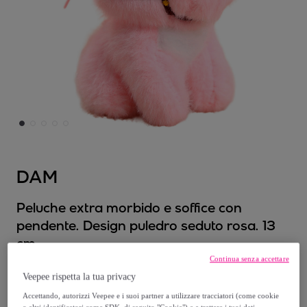
DAM
Peluche extra morbido e soffice con
pendente. Design puledro seduto rosa. 13
cm.
Modello:
Peluche extra morbido e soffice
Continua senza accettare
con pendente. Design puledro seduto rosa.
Veepee rispetta la tua privacy
13 cm.
Accettando, autorizzi Veepee e i suoi partner a utilizzare tracciatori (come cookie