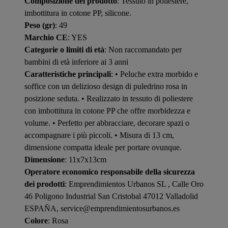
Composizione del prodotto
: Tessuto in poliestere,
imbottitura in cotone PP, silicone.
Peso (gr)
: 49
Marchio CE
: YES
Categorie o limiti di età
: Non raccomandato per
bambini di età inferiore ai 3 anni
Caratteristiche principali
: • Peluche extra morbido e
soffice con un delizioso design di puledrino rosa in
posizione seduta. • Realizzato in tessuto di poliestere
con imbottitura in cotone PP che offre morbidezza e
volume. • Perfetto per abbracciare, decorare spazi o
accompagnare i più piccoli. • Misura di 13 cm,
dimensione compatta ideale per portare ovunque.
Dimensione
: 11x7x13cm
Operatore economico responsabile della sicurezza
dei prodotti
: Emprendimientos Urbanos SL , Calle Oro
46 Poligono Industrial San Cristobal 47012 Valladolid
ESPAÑA, service@emprendimientosurbanos.es
Colore
: Rosa