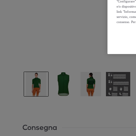
"Configurare" 
e/o dispositiv
link "Informa
servizio, come
consenso. Per 
Consegna