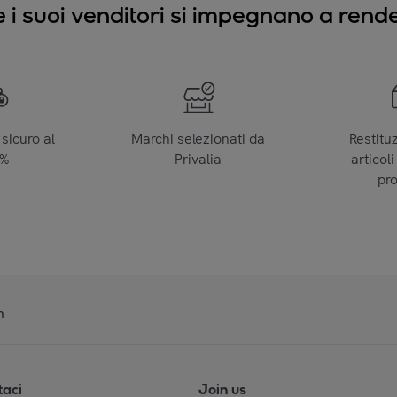
e i suoi venditori si impegnano a render
sicuro al
Marchi selezionati da
Restitu
0%
Privalia
articoli
pr
n
taci
Join us