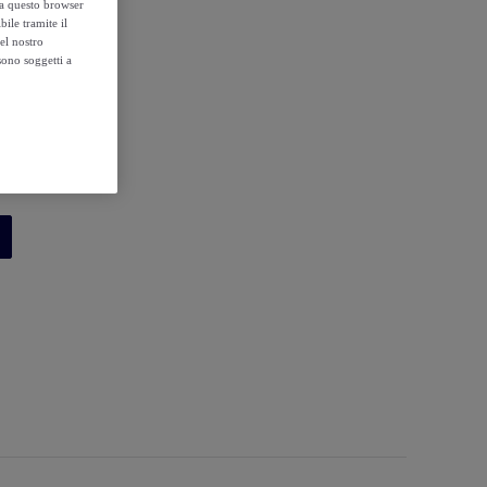
o a questo browser
ile tramite il
el nostro
sono soggetti a