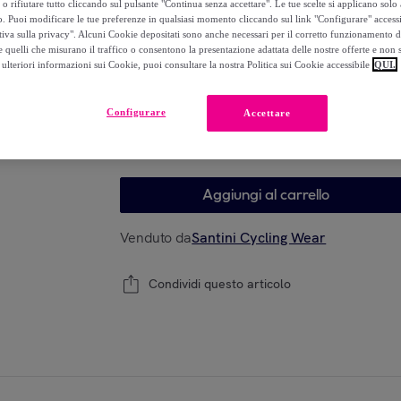
o rifiutare tutto cliccando sul pulsante "Continua senza accettare". Le tue scelte si applicano sol
-
54
%
o. Puoi modificare le tue preferenze in qualsiasi momento cliccando sul link "Configurare" accessib
tiva sulla privacy". Alcuni Cookie depositati sono anche necessari per il corretto funzionamento d
 quelli che misurano il traffico o consentono la presentazione adattata delle nostre offerte e non 
ulteriori informazioni sui Cookie, puoi consultare la nostra Politica sui Cookie accessibile
QUI.
Modello
Configurare
Accettare
XS
S
M
L
Aggiungi al carrello
Venduto da
Santini Cycling Wear
Condividi questo articolo