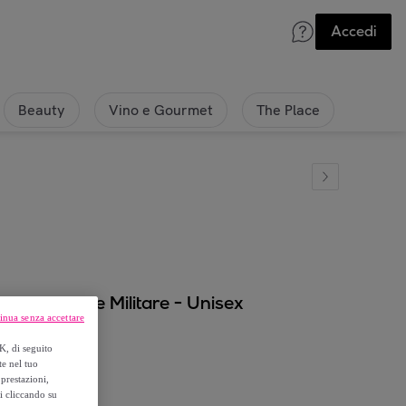
Accedi
Beauty
Vino e Gourmet
The Place
isex - Verde Militare - Unisex
inua senza accettare
K, di seguito
te nel tuo
prestazioni,
si cliccando su