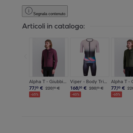
Segnala contenuto
Articoli in catalogo:
Alpha T - Giubbino Antivento - Borgogna - Uomo
Viper - Body Triathlon Uomo 
Alpha T - 
77
,
€
168
,
€
77
,
€
00
220
,
€
00
280
,
€
00
22
00
00
-
65
%
-
40
%
-
65
%