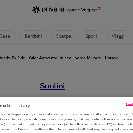
Casa
Bambini
Scarpe
Sport
Viaggi
Ready To Ride - Gilet Antivento Unisex - Verde Militare - Unisex
Santini
Ready To Ride - Gilet Antivento Un
Cont
etta la tua privacy
41
,
€
00
torizzi Veepee e i suoi partner a utilizzare tracciatori (come cookie o altri identificatori come SD
trattare i tuoi dati personali (come i dati di navigazione, i dati degli ordini e le informazioni forni
) al fine di offrirti pubblicità personalizzate (anche sullo schermo della tua TV) e misurarne le 
90
,
€
00
ne analisi sull'attività di vendita e a fini di lotta contro le frodi. Puoi scegliere tra questi diversi u