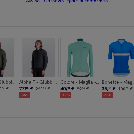
Avviso – Garanzia legale di conformità
- Nero - Uomo
Giubbino Antivento - Verde Militare - Uomo
Alpha T - Giubbino Antivento - Nero - Uomo
Colore - Maglia - Acqua - Donna
Bonette - Magli
77
,
€
40
,
€
35
,
€
0
,
€
00
220
,
€
00
89
,
€
00
100
,
€
00
00
00
00
-
65
%
-
55
%
-
65
%