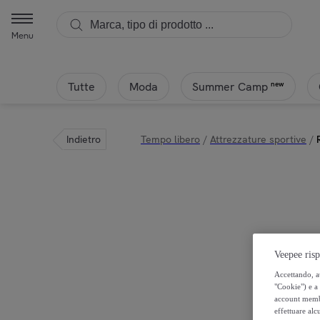
Menu
Tutte
Moda
new
Summer Camp
Indietro
Tempo libero
/
Attrezzature sportive
/
Veepee risp
Accettando, au
"Cookie") e a 
account membro
effettuare alcu