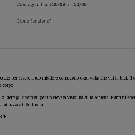
Consegna: tra il
20/08
e il
23/08
Come funziona?
tato per essere il tuo migliore compagno ogni volta che vai in bici. Il gil
o corpo.
 di dettagli riflettenti per un'elevata visibilità sulla schiena. Punti riflett
 utilizzare tutto l'anno!
68°F