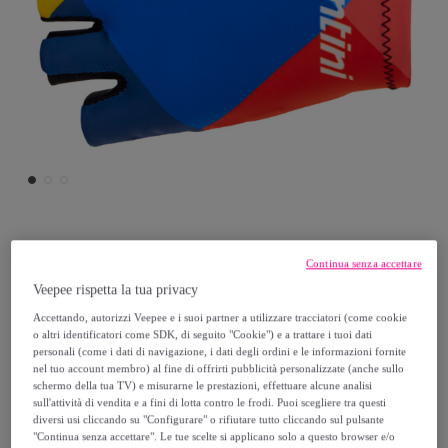
Santini
Continua senza accettare
Veepee rispetta la tua privacy
Lidl Trek - Guanti - Print - Unisex
Accettando, autorizzi Veepee e i suoi partner a utilizzare tracciatori (come cookie
o altri identificatori come SDK, di seguito "Cookie") e a trattare i tuoi dati
15
,
€
00
personali (come i dati di navigazione, i dati degli ordini e le informazioni fornite
nel tuo account membro) al fine di offrirti pubblicità personalizzate (anche sullo
schermo della tua TV) e misurarne le prestazioni, effettuare alcune analisi
30
,
€
00
sull'attività di vendita e a fini di lotta contro le frodi. Puoi scegliere tra questi
diversi usi cliccando su "Configurare" o rifiutare tutto cliccando sul pulsante
-
50
%
"Continua senza accettare". Le tue scelte si applicano solo a questo browser e/o