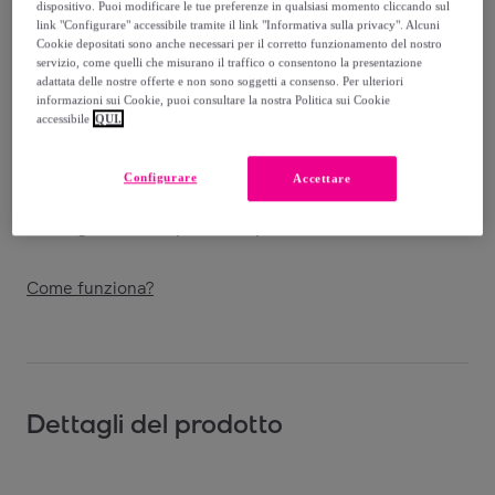
dispositivo. Puoi modificare le tue preferenze in qualsiasi momento cliccando sul
Venduto da
Santini Cycling Wear
link "Configurare" accessibile tramite il link "Informativa sulla privacy". Alcuni
Cookie depositati sono anche necessari per il corretto funzionamento del nostro
servizio, come quelli che misurano il traffico o consentono la presentazione
adattata delle nostre offerte e non sono soggetti a consenso. Per ulteriori
informazioni sui Cookie, puoi consultare la nostra Politica sui Cookie
accessibile
QUI.
Consegna
Configurare
Accettare
Consegna da
3,66 €
Consegna: tra il
20/08
e il
23/08
Come funziona?
Dettagli del prodotto