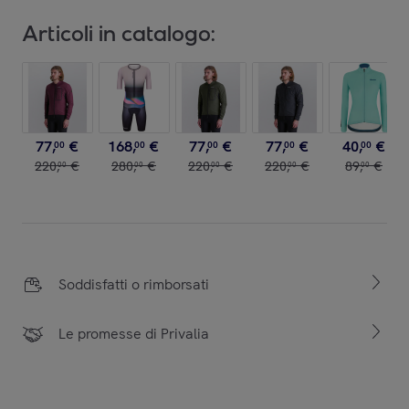
Articoli in catalogo:
77
,
€
168
,
€
77
,
€
77
,
€
40
,
€
00
00
00
00
00
220
,
€
280
,
€
220
,
€
220
,
€
89
,
€
00
00
00
00
00
Soddisfatti o rimborsati
Le promesse di Privalia