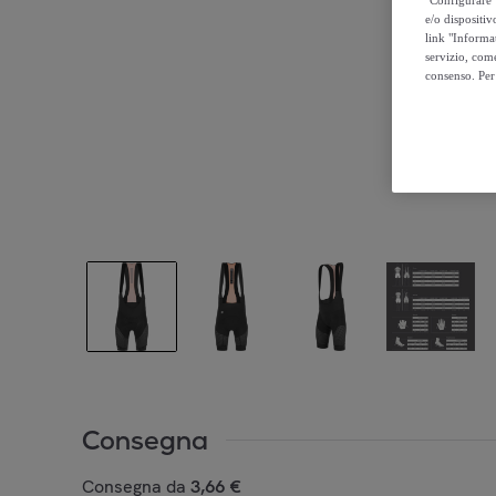
e/o dispositiv
link "Informa
servizio, come
consenso. Per 
Consegna
Consegna da
3,66 €