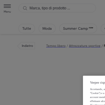
Menu
Tutte
Moda
new
Summer Camp
Indietro
Tempo libero
/
Attrezzature sportive
/
Veepee risp
Accettando, au
"Cookie") e a 
account membro
effettuare alcu
"Configurare" 