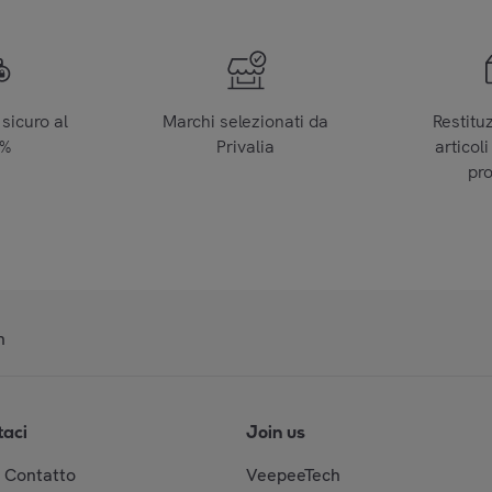
sicuro al
Marchi selezionati da
Restitu
0%
Privalia
articoli
pr
n
taci
Join us
& Contatto
VeepeeTech