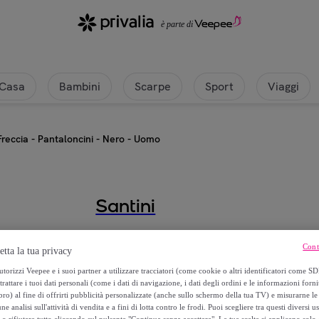
Casa
Bambini
Scarpe
Sport
Viaggi
Freccia - Pantaloncini - Nero - Uomo
Santini
Freccia - Pantaloncini - Nero - U
Cont
etta la tua privacy
72
,
€
torizzi Veepee e i suoi partner a utilizzare tracciatori (come cookie o altri identificatori come SD
00
trattare i tuoi dati personali (come i dati di navigazione, i dati degli ordini e le informazioni forni
) al fine di offrirti pubblicità personalizzate (anche sullo schermo della tua TV) e misurarne le 
159
,
€
ne analisi sull'attività di vendita e a fini di lotta contro le frodi. Puoi scegliere tra questi diversi u
00
o rifiutare tutto cliccando sul pulsante "Continua senza accettare". Le tue scelte si applicano sol