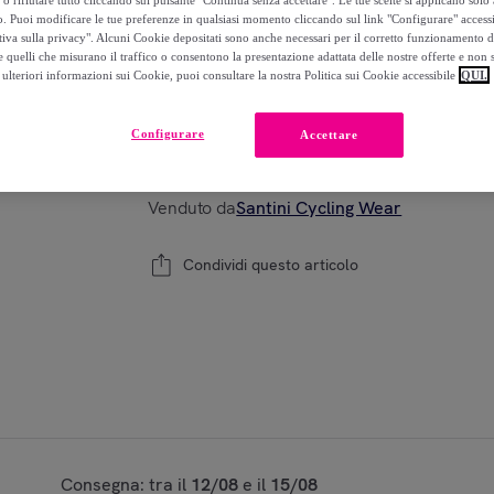
-
54
%
o. Puoi modificare le tue preferenze in qualsiasi momento cliccando sul link "Configurare" accessib
tiva sulla privacy". Alcuni Cookie depositati sono anche necessari per il corretto funzionamento d
 quelli che misurano il traffico o consentono la presentazione adattata delle nostre offerte e non 
ulteriori informazioni sui Cookie, puoi consultare la nostra Politica sui Cookie accessibile
QUI.
Modello:
XS
Configurare
Accettare
1
Aggiungi al carrello
Venduto da
Santini Cycling Wear
Condividi questo articolo
Consegna: tra il
12/08
e il
15/08