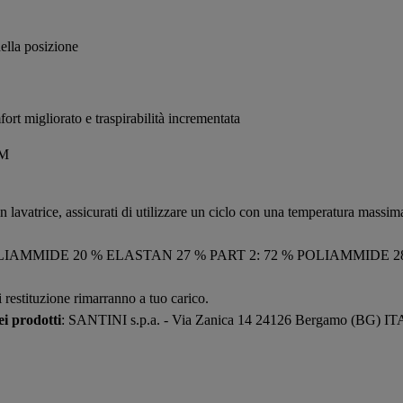
ella posizione
fort migliorato e traspirabilità incrementata
 M
in lavatrice, assicurati di utilizzare un ciclo con una temperatura massima 
POLIAMMIDE 20 % ELASTAN 27 % PART 2: 72 % POLIAMMIDE 2
i restituzione rimarranno a tuo carico.
i prodotti
: SANTINI s.p.a. - Via Zanica 14 24126 Bergamo (BG) I