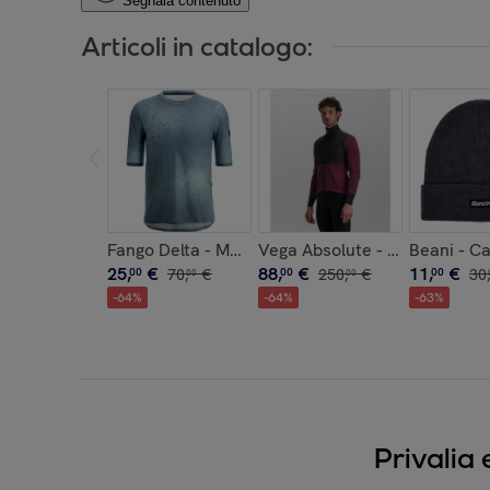
Segnala contenuto
Articoli in catalogo:
Fango Delta - Maglia Tecnica - Blue - Uomo
Vega Absolute - Giubbino - 
Beani - Ca
25
,
€
88
,
€
11
,
€
00
70
,
€
00
250
,
€
00
30
,
00
00
-
64
%
-
64
%
-
63
%
Privalia 