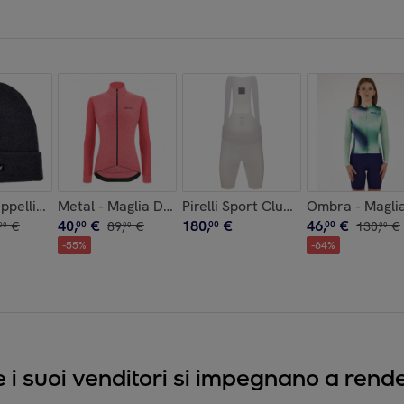
Borgogna - Uomo
ppellino - Titanio - Unisex
Metal - Maglia Donna - Rosa - Donna
Pirelli Sport Club - Pantaloncino 
Ombra - Maglia
40
,
€
180
,
€
46
,
€
€
00
89
,
€
00
00
130
,
€
00
00
00
-
55
%
-
64
%
e i suoi venditori si impegnano a render