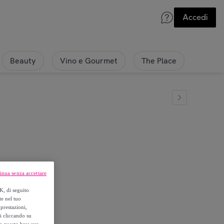
Accedi
Beauty
Vino e Gourmet
The Place
omo
inua senza accettare
K, di seguito
te nel tuo
prestazioni,
si cliccando su
o a questo browser