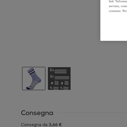
link "Informa
servizio, come
consenso. Per 
Consegna
Consegna da
3,66 €