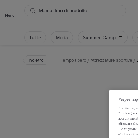
Menu
Tutte
Moda
new
Summer Camp
Indietro
Tempo libero
/
Attrezzature sportive
/
Veepee risp
Accettando, au
"Cookie") e a 
account membro
effettuare alcu
"Configurare" 
e/o dispositiv