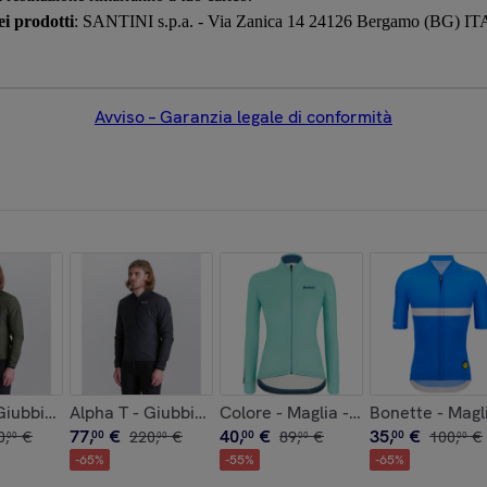
i prodotti
: SANTINI s.p.a. - Via Zanica 14 24126 Bergamo (BG) I
Avviso – Garanzia legale di conformità
- Nero - Uomo
Giubbino Antivento - Verde Militare - Uomo
Alpha T - Giubbino Antivento - Nero - Uomo
Colore - Maglia - Acqua - Donna
Bonette - Magli
77
,
€
40
,
€
35
,
€
0
,
€
00
220
,
€
00
89
,
€
00
100
,
€
00
00
00
00
-
65
%
-
55
%
-
65
%