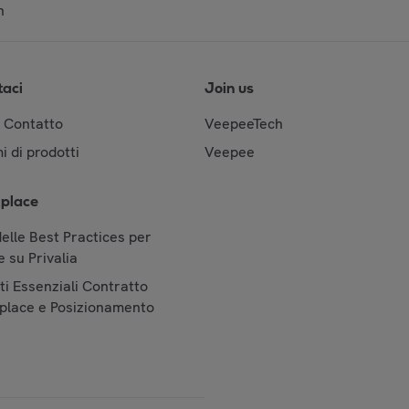
n
taci
Join us
& Contatto
VeepeeTech
i di prodotti
Veepee
place
elle Best Practices per
 su Privalia
i Essenziali Contratto
place e Posizionamento