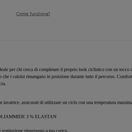
Come funziona?
deale per chi cerca di completare il proprio look ciclistico con un tocco di
do che i calzini rimangano in posizione durante tutto il percorso. Comfort 
cra.
in lavatrice, assicurati di utilizzare un ciclo con una temperatura massima 
 POLIAMMIDE 3 % ELASTAN
i restituzione rimarranno a tuo carico.