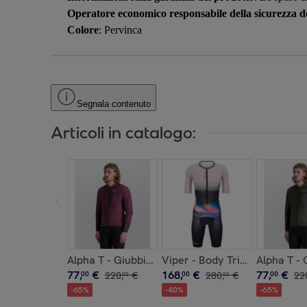
Operatore economico responsabile della sicurezza de
Colore
: Pervinca
Segnala contenuto
Articoli in catalogo:
Alpha T - Giubbino Antivento - Borgogna - Uomo
Viper - Body Triathlon Uomo 
Alpha T - 
77
,
€
168
,
€
77
,
€
00
220
,
€
00
280
,
€
00
22
00
00
-
65
%
-
40
%
-
65
%