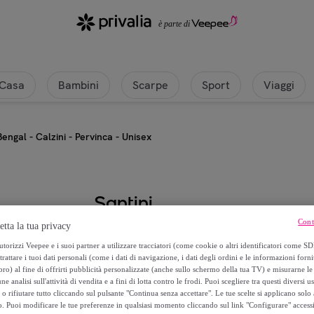
Casa
Bambini
Scarpe
Sport
Viaggi
Bengal - Calzini - Pervinca - Unisex
Santini
Cont
etta la tua privacy
Bengal - Calzini - Pervinca - Unis
torizzi Veepee e i suoi partner a utilizzare tracciatori (come cookie o altri identificatori come SD
trattare i tuoi dati personali (come i dati di navigazione, i dati degli ordini e le informazioni forni
8
,
€
00
) al fine di offrirti pubblicità personalizzate (anche sullo schermo della tua TV) e misurarne le 
ne analisi sull'attività di vendita e a fini di lotta contro le frodi. Puoi scegliere tra questi diversi u
o rifiutare tutto cliccando sul pulsante "Continua senza accettare". Le tue scelte si applicano sol
15
,
€
00
o. Puoi modificare le tue preferenze in qualsiasi momento cliccando sul link "Configurare" accessib