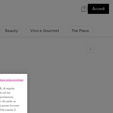
Accedi
Beauty
Vino e Gourmet
The Place
inua senza accettare
ex
K, di seguito
te nel tuo
prestazioni,
si cliccando su
o a questo browser
ile tramite il