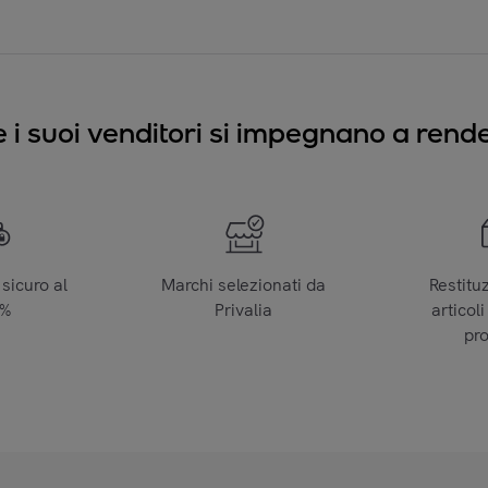
e i suoi venditori si impegnano a render
sicuro al
Marchi selezionati da
Restitu
0%
Privalia
articoli
pr