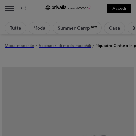
Accedi
Tutte
Moda
Casa
B
new
Summer Camp
Moda maschile
/
Accessori di moda maschili
/
Piquadro Cintura in p