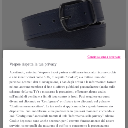
Continua senza accettare
Veepee rispetta la tua privacy
Piquadro
Accettando, autorizzi Veepee e i suoi partner a utilizzare tracciatori (come cookie
o altri identificatori come SDK, di seguito "Cookie") e a trattare i tuoi dati
personali (come i dati di navigazione, i dati degli ordini e le informazioni fornite
Piquadro Cintura in pelle con fibbia ad
nel tuo account membro) al fine di offrirti pubblicità personalizzate (anche sullo
schermo della tua TV) e misurarne le prestazioni, effettuare alcune analisi
ardiglione
sull'attività di vendita e a fini di lotta contro le frodi. Puoi scegliere tra questi
Modello:
TU
diversi usi cliccando su "Configurare" o rifiutare tutto cliccando sul pulsante
"Continua senza accettare". Le tue scelte si applicano solo a questo browser e/o
dispositivo. Puoi modificare le tue preferenze in qualsiasi momento cliccando sul
85
,
€
00
link "Configurare" accessibile tramite il link "Informativa sulla privacy". Alcuni
Cookie depositati sono anche necessari per il corretto funzionamento del nostro
servizio, come quelli che misurano il traffico o consentono la presentazione