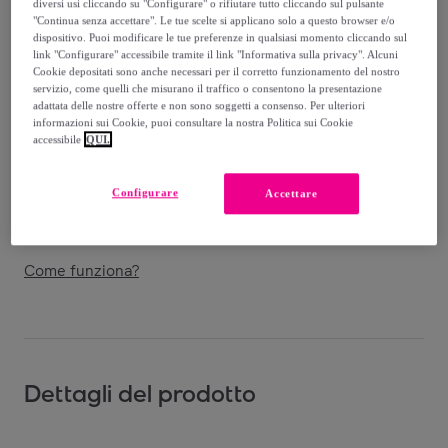
diversi usi cliccando su "Configurare" o rifiutare tutto cliccando sul pulsante
Venduto da
Piquadro
"Continua senza accettare". Le tue scelte si applicano solo a questo browser e/o
dispositivo. Puoi modificare le tue preferenze in qualsiasi momento cliccando sul
link "Configurare" accessibile tramite il link "Informativa sulla privacy". Alcuni
Cookie depositati sono anche necessari per il corretto funzionamento del nostro
servizio, come quelli che misurano il traffico o consentono la presentazione
adattata delle nostre offerte e non sono soggetti a consenso. Per ulteriori
Consegna
informazioni sui Cookie, puoi consultare la nostra Politica sui Cookie
accessibile
QUI.
Spedizione gratuita
Configurare
Accettare
Consegna: tra il
13/08
e il
16/08
Come funziona?
Dettagli del prodotto