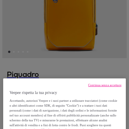
Piquadro
Continua senza accettare
Piquadro Zaino monospalla
Veepee rispetta la tua privacy
personalizzabile in pelle porta iPad®mini
Modello:
TU
Accettando, autorizzi Veepee e i suoi partner a utilizzare tracciatori (come cookie
o altri identificatori come SDK, di seguito "Cookie") e a trattare i tuoi dati
personali (come i dati di navigazione, i dati degli ordini e le informazioni fornite
210
,
€
nel tuo account membro) al fine di offrirti pubblicità personalizzate (anche sullo
00
schermo della tua TV) e misurarne le prestazioni, effettuare alcune analisi
sull'attività di vendita e a fini di lotta contro le frodi. Puoi scegliere tra questi