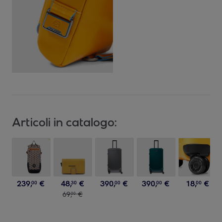
Articoli in catalogo:
239
,
€
48
,
€
390
,
€
390
,
€
18
,
€
00
30
00
00
00
69
,
€
00