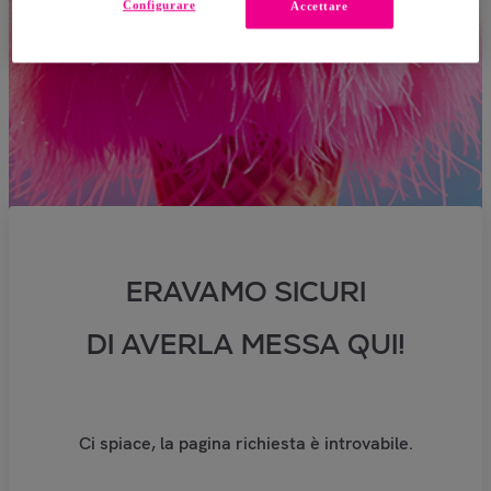
Configurare
Accettare
ERAVAMO SICURI
DI AVERLA MESSA QUI!
Ci spiace, la pagina richiesta è introvabile.