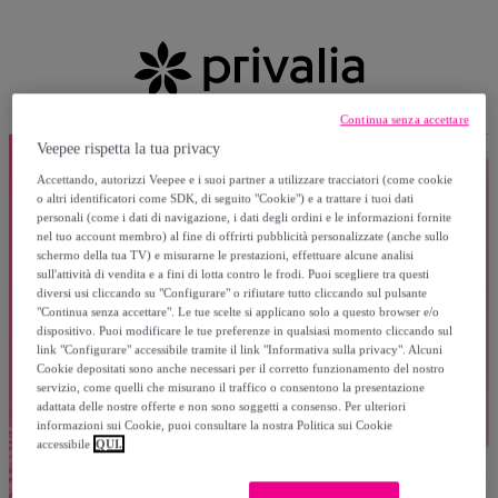
Continua senza accettare
Veepee rispetta la tua privacy
Accettando, autorizzi Veepee e i suoi partner a utilizzare tracciatori (come cookie
o altri identificatori come SDK, di seguito "Cookie") e a trattare i tuoi dati
personali (come i dati di navigazione, i dati degli ordini e le informazioni fornite
nel tuo account membro) al fine di offrirti pubblicità personalizzate (anche sullo
schermo della tua TV) e misurarne le prestazioni, effettuare alcune analisi
sull'attività di vendita e a fini di lotta contro le frodi. Puoi scegliere tra questi
diversi usi cliccando su "Configurare" o rifiutare tutto cliccando sul pulsante
"Continua senza accettare". Le tue scelte si applicano solo a questo browser e/o
dispositivo. Puoi modificare le tue preferenze in qualsiasi momento cliccando sul
link "Configurare" accessibile tramite il link "Informativa sulla privacy". Alcuni
Cookie depositati sono anche necessari per il corretto funzionamento del nostro
servizio, come quelli che misurano il traffico o consentono la presentazione
adattata delle nostre offerte e non sono soggetti a consenso. Per ulteriori
informazioni sui Cookie, puoi consultare la nostra Politica sui Cookie
accessibile
QUI.