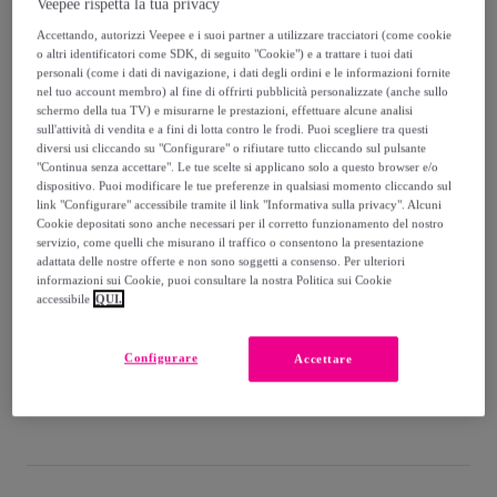
Veepee rispetta la tua privacy
129
,
€
Accettando, autorizzi Veepee e i suoi partner a utilizzare tracciatori (come cookie
99
o altri identificatori come SDK, di seguito "Cookie") e a trattare i tuoi dati
-
57
%
personali (come i dati di navigazione, i dati degli ordini e le informazioni fornite
nel tuo account membro) al fine di offrirti pubblicità personalizzate (anche sullo
Venduto da
EMPRENDIMIENTOS URBANOS
schermo della tua TV) e misurarne le prestazioni, effettuare alcune analisi
sull'attività di vendita e a fini di lotta contro le frodi. Puoi scegliere tra questi
diversi usi cliccando su "Configurare" o rifiutare tutto cliccando sul pulsante
"Continua senza accettare". Le tue scelte si applicano solo a questo browser e/o
dispositivo. Puoi modificare le tue preferenze in qualsiasi momento cliccando sul
link "Configurare" accessibile tramite il link "Informativa sulla privacy". Alcuni
Consegna
Cookie depositati sono anche necessari per il corretto funzionamento del nostro
servizio, come quelli che misurano il traffico o consentono la presentazione
adattata delle nostre offerte e non sono soggetti a consenso. Per ulteriori
Spedizione gratuita
informazioni sui Cookie, puoi consultare la nostra Politica sui Cookie
accessibile
QUI.
Consegna: tra il
16/08
e il
19/08
Configurare
Accettare
Come funziona?