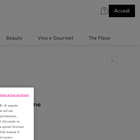
Accedi
Beauty
Vino e Gourmet
The Place
inua senza accettare
a ad ardiglione
K, di seguito
te nel tuo
prestazioni,
si cliccando su
o a questo browser
ile tramite il
el nostro