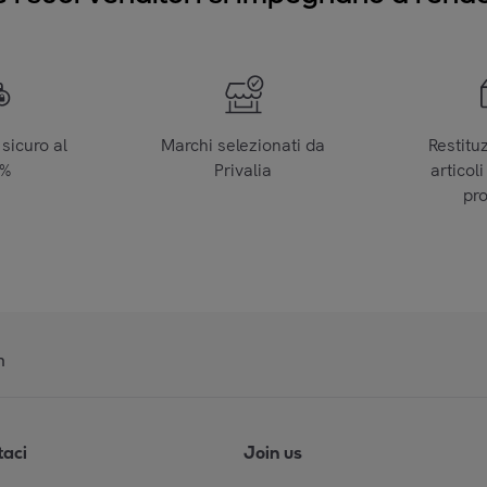
sicuro al
Marchi selezionati da
Restitu
0%
Privalia
articoli
pr
n
taci
Join us