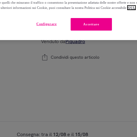
 quelli che misurano il traffico o consentono la presentazione adattata delle nostre offerte e non 
ulteriori informazioni sui Cookie, puoi consultare la nostra Politica sui Cookie accessibile
QUI.
Modello:
TU
Configurare
Accettare
1
Aggiungi al carrello
Venduto da
Piquadro
Condividi questo articolo
Consegna: tra il
12/08
e il
15/08