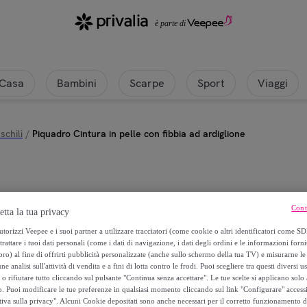
Casa
Bambini
Scarpe
Sport
Viaggi
chili
/
Piquadro Cintura in pelle con fibbia ad ardiglione
Piquadro
Cont
etta la tua privacy
Piquadro Cintura in pelle con fibbi
torizzi Veepee e i suoi partner a utilizzare tracciatori (come cookie o altri identificatori come SD
trattare i tuoi dati personali (come i dati di navigazione, i dati degli ordini e le informazioni forni
) al fine di offrirti pubblicità personalizzate (anche sullo schermo della tua TV) e misurarne le 
85
,
€
00
ne analisi sull'attività di vendita e a fini di lotta contro le frodi. Puoi scegliere tra questi diversi u
o rifiutare tutto cliccando sul pulsante "Continua senza accettare". Le tue scelte si applicano sol
o. Puoi modificare le tue preferenze in qualsiasi momento cliccando sul link "Configurare" accessib
tiva sulla privacy". Alcuni Cookie depositati sono anche necessari per il corretto funzionamento d