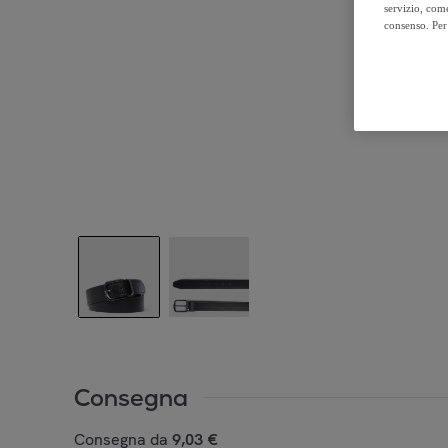
servizio, come
consenso. Per 
Consegna
Consegna da
9,03 €