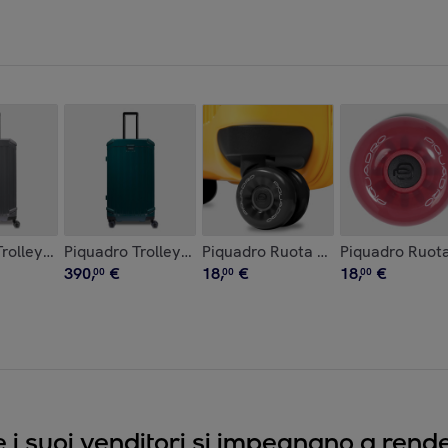
ico
rolley rigido a 4 ruote modello trunk piccolo
Piquadro Trolley rigido a 4 ruote modello trunk picco
Piquadro Ruota doppia intercambi
Piquadro Ruota
390
,
€
18
,
€
18
,
€
00
00
00
e i suoi venditori si impegnano a render