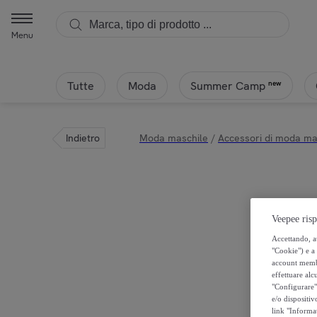
Menu
Tutte
Moda
new
Summer Camp
Indietro
Moda maschile
/
Accessori di moda mas
Veepee risp
Accettando, au
"Cookie") e a 
account membro
effettuare alcu
"Configurare" 
e/o dispositiv
link "Informa