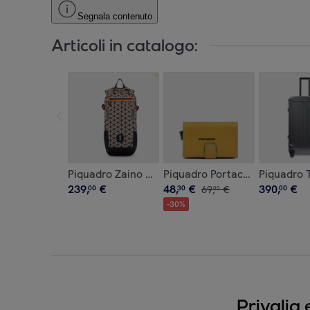
Segnala contenuto
Articoli in catalogo:
Piquadro Zaino da biking
Piquadro Portacarte automat
Piquadro T
239
,
€
48
,
€
390
,
€
00
30
69
,
€
00
00
-
30
%
Privalia 