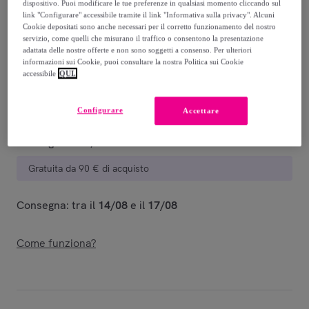
dispositivo. Puoi modificare le tue preferenze in qualsiasi momento cliccando sul
Guida alle taglie
link "Configurare" accessibile tramite il link "Informativa sulla privacy". Alcuni
Cookie depositati sono anche necessari per il corretto funzionamento del nostro
Venduto da
Hot Buttered
servizio, come quelli che misurano il traffico o consentono la presentazione
adattata delle nostre offerte e non sono soggetti a consenso. Per ulteriori
informazioni sui Cookie, puoi consultare la nostra Politica sui Cookie
accessibile
QUI.
Consegna
Configurare
Accettare
Consegna da
5,25 €
Gratuita da 90 € di acquisto
Consegna: tra il
14/08
e il
17/08
Come funziona?