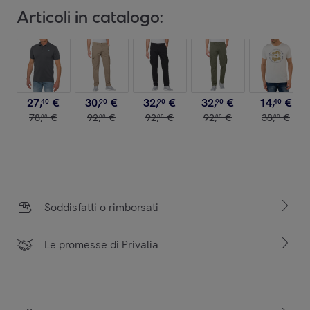
Articoli in catalogo:
27
,
€
30
,
€
32
,
€
32
,
€
14
,
€
40
90
90
90
40
78
,
€
92
,
€
92
,
€
92
,
€
38
,
€
00
00
00
00
00
Soddisfatti o rimborsati
Le promesse di Privalia