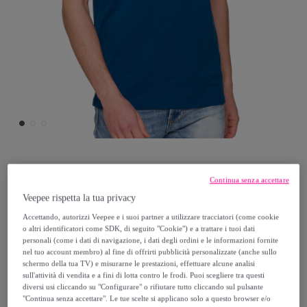
Hot Buttered
Continua senza accettare
Veepee rispetta la tua privacy
T-shirt SURFLIFE 100% cotone blu chiaro
Accettando, autorizzi Veepee e i suoi partner a utilizzare tracciatori (come cookie
o altri identificatori come SDK, di seguito "Cookie") e a trattare i tuoi dati
13
,
€
personali (come i dati di navigazione, i dati degli ordini e le informazioni fornite
40
nel tuo account membro) al fine di offrirti pubblicità personalizzate (anche sullo
schermo della tua TV) e misurarne le prestazioni, effettuare alcune analisi
38
,
€
sull'attività di vendita e a fini di lotta contro le frodi. Puoi scegliere tra questi
00
diversi usi cliccando su "Configurare" o rifiutare tutto cliccando sul pulsante
-
64
%
"Continua senza accettare". Le tue scelte si applicano solo a questo browser e/o