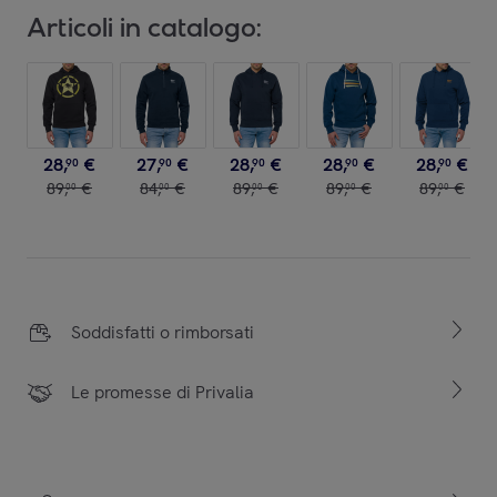
Articoli in catalogo:
28
,
€
27
,
€
28
,
€
28
,
€
28
,
€
90
90
90
90
90
89
,
€
84
,
€
89
,
€
89
,
€
89
,
€
00
00
00
00
00
Soddisfatti o rimborsati
Le promesse di Privalia