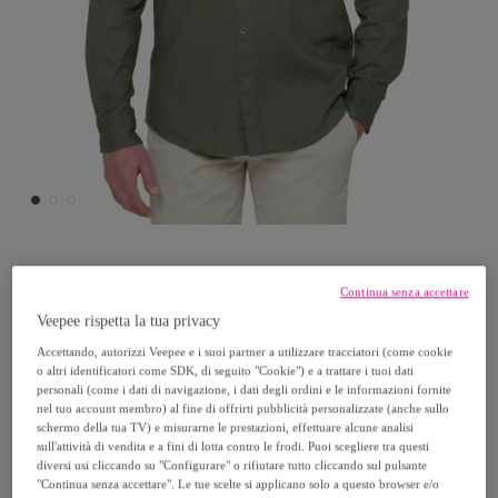
Hot Buttered
Continua senza accettare
Veepee rispetta la tua privacy
Camicia in lino Tongareva Verde militare
Accettando, autorizzi Veepee e i suoi partner a utilizzare tracciatori (come cookie
o altri identificatori come SDK, di seguito "Cookie") e a trattare i tuoi dati
31
,
€
personali (come i dati di navigazione, i dati degli ordini e le informazioni fornite
90
nel tuo account membro) al fine di offrirti pubblicità personalizzate (anche sullo
schermo della tua TV) e misurarne le prestazioni, effettuare alcune analisi
84
,
€
sull'attività di vendita e a fini di lotta contro le frodi. Puoi scegliere tra questi
00
diversi usi cliccando su "Configurare" o rifiutare tutto cliccando sul pulsante
-
62
%
"Continua senza accettare". Le tue scelte si applicano solo a questo browser e/o