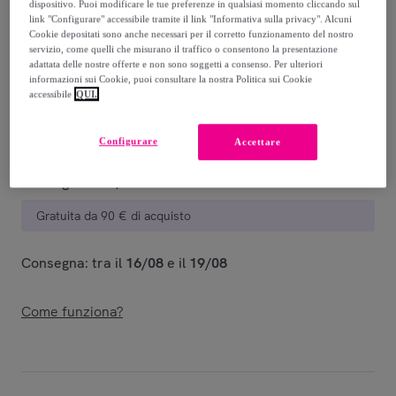
dispositivo. Puoi modificare le tue preferenze in qualsiasi momento cliccando sul
Guida alle taglie
link "Configurare" accessibile tramite il link "Informativa sulla privacy". Alcuni
Cookie depositati sono anche necessari per il corretto funzionamento del nostro
Venduto da
Hot Buttered
servizio, come quelli che misurano il traffico o consentono la presentazione
adattata delle nostre offerte e non sono soggetti a consenso. Per ulteriori
informazioni sui Cookie, puoi consultare la nostra Politica sui Cookie
accessibile
QUI.
Consegna
Configurare
Accettare
Consegna da
5,25 €
Gratuita da 90 € di acquisto
Consegna: tra il
16/08
e il
19/08
Come funziona?