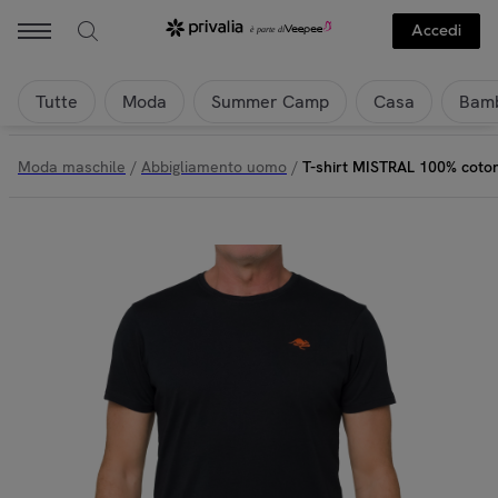
Accedi
Tutte
Moda
Summer Camp
Casa
Bamb
Moda maschile
/
Abbigliamento uomo
/
T-shirt MISTRAL 100% coto