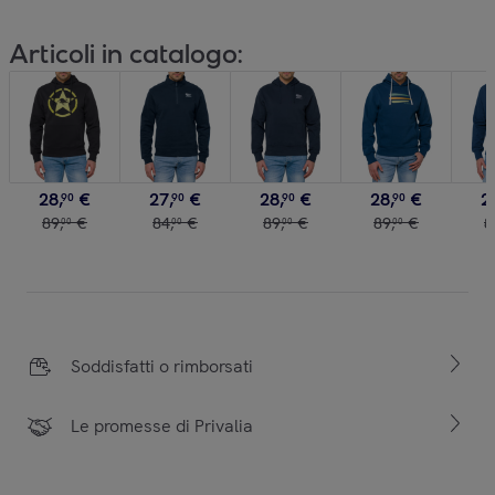
Articoli in catalogo:
28
,
€
27
,
€
28
,
€
28
,
€
2
90
90
90
90
89
,
€
84
,
€
89
,
€
89
,
€
8
00
00
00
00
Soddisfatti o rimborsati
Le promesse di Privalia