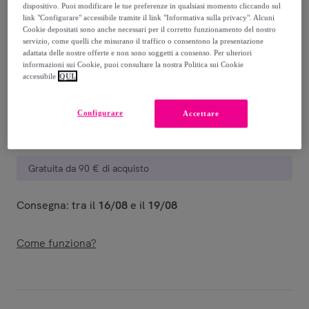
dispositivo. Puoi modificare le tue preferenze in qualsiasi momento cliccando sul
Guida alle taglie
link "Configurare" accessibile tramite il link "Informativa sulla privacy". Alcuni
Cookie depositati sono anche necessari per il corretto funzionamento del nostro
Venduto da
Hot Buttered
servizio, come quelli che misurano il traffico o consentono la presentazione
adattata delle nostre offerte e non sono soggetti a consenso. Per ulteriori
informazioni sui Cookie, puoi consultare la nostra Politica sui Cookie
accessibile
QUI.
Consegna
Configurare
Accettare
Consegna da
5,25 €
Gratuita da 90 € di acquisto
Consegna: tra il
16/08
e il
19/08
Come funziona?