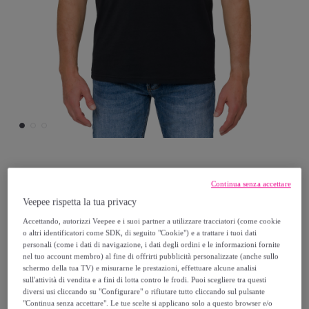
Hot Buttered
Continua senza accettare
Veepee rispetta la tua privacy
T-shirt MISTRAL 100% cotone nero
Accettando, autorizzi Veepee e i suoi partner a utilizzare tracciatori (come cookie
o altri identificatori come SDK, di seguito "Cookie") e a trattare i tuoi dati
15
,
€
40
personali (come i dati di navigazione, i dati degli ordini e le informazioni fornite
nel tuo account membro) al fine di offrirti pubblicità personalizzate (anche sullo
schermo della tua TV) e misurarne le prestazioni, effettuare alcune analisi
42
,
€
00
sull'attività di vendita e a fini di lotta contro le frodi. Puoi scegliere tra questi
diversi usi cliccando su "Configurare" o rifiutare tutto cliccando sul pulsante
-
63
%
"Continua senza accettare". Le tue scelte si applicano solo a questo browser e/o