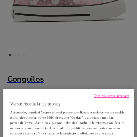
Conguitos
Conguitos - Scarpe Casual per bambini
Continua senza accettare
comode
Veepee rispetta la tua privacy
Accettando, autorizzi Veepee e i suoi partner a utilizzare tracciatori (come cookie
19
,
€
00
o altri identificatori come SDK, di seguito "Cookie") e a trattare i tuoi dati
personali (come i dati di navigazione, i dati degli ordini e le informazioni fornite
nel tuo account membro) al fine di offrirti pubblicità personalizzate (anche sullo
37
,
€
99
schermo della tua TV) e misurarne le prestazioni, effettuare alcune analisi