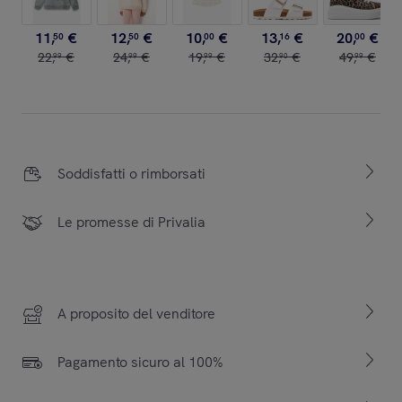
11
,
€
12
,
€
10
,
€
13
,
€
20
,
€
50
50
00
16
00
22
,
€
24
,
€
19
,
€
32
,
€
49
,
€
99
99
99
90
99
Soddisfatti o rimborsati
Le promesse di Privalia
A proposito del venditore
Pagamento sicuro al 100%