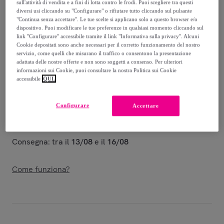
-
49
%
sull'attività di vendita e a fini di lotta contro le frodi. Puoi scegliere tra questi
diversi usi cliccando su "Configurare" o rifiutare tutto cliccando sul pulsante
Venduto da
Conguitos and B&W
"Continua senza accettare". Le tue scelte si applicano solo a questo browser e/o
dispositivo. Puoi modificare le tue preferenze in qualsiasi momento cliccando sul
link "Configurare" accessibile tramite il link "Informativa sulla privacy". Alcuni
Cookie depositati sono anche necessari per il corretto funzionamento del nostro
servizio, come quelli che misurano il traffico o consentono la presentazione
adattata delle nostre offerte e non sono soggetti a consenso. Per ulteriori
informazioni sui Cookie, puoi consultare la nostra Politica sui Cookie
Consegna
accessibile
QUI.
Consegna da
5,98 €
Configurare
Accettare
Gratuita da 50 € di acquisto
Consegna: tra il
13/08
e il
16/08
Come funziona?