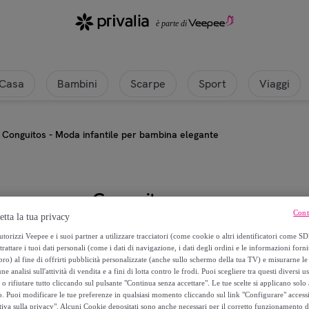
Casa
Bambini
Scarpe
Sport
Viaggi
Conguitos - Moda infantile per bambina elegante
Conguitos
Cont
etta la tua privacy
Conguitos - Moda infantile per b
torizzi Veepee e i suoi partner a utilizzare tracciatori (come cookie o altri identificatori come SD
trattare i tuoi dati personali (come i dati di navigazione, i dati degli ordini e le informazioni forni
) al fine di offrirti pubblicità personalizzate (anche sullo schermo della tua TV) e misurarne le 
16
,
€
49
ne analisi sull'attività di vendita e a fini di lotta contro le frodi. Puoi scegliere tra questi diversi u
o rifiutare tutto cliccando sul pulsante "Continua senza accettare". Le tue scelte si applicano sol
o. Puoi modificare le tue preferenze in qualsiasi momento cliccando sul link "Configurare" accessib
21
,
€
99
tiva sulla privacy". Alcuni Cookie depositati sono anche necessari per il corretto funzionamento d