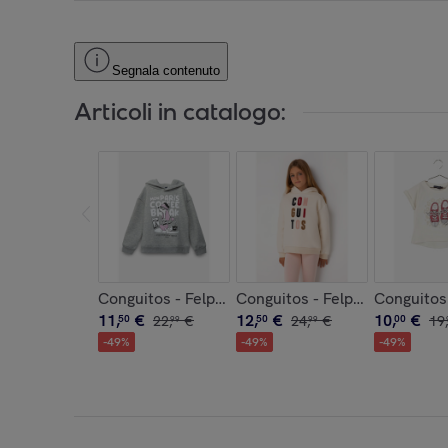
Segnala contenuto
Articoli in catalogo:
Conguitos - Felpa senza cappuccio per bambini
Conguitos - Felpa senza capp
Conguitos
11
,
€
12
,
€
10
,
€
50
22
,
€
50
24
,
€
00
19
,
99
99
-
49
%
-
49
%
-
49
%