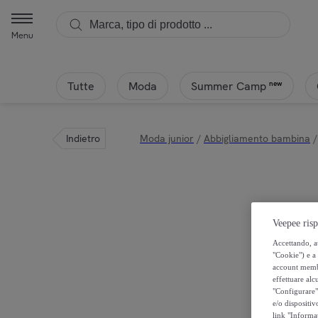
Menu
Tutte
Moda
new
Summer Camp
Indietro
Moda junior
/
Abbigliamento bambina
/
Veepee risp
Accettando, au
"Cookie") e a 
account membro
effettuare alcu
"Configurare" 
e/o dispositiv
link "Informa