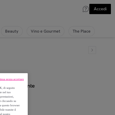
Accedi
Beauty
Vino e Gourmet
The Place
inua senza accettare
ambina elegante
K, di seguito
te nel tuo
prestazioni,
si cliccando su
o a questo browser
ile tramite il
el nostro