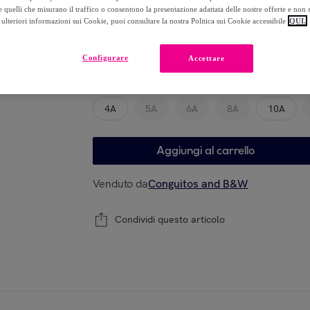
-
25
%
 quelli che misurano il traffico o consentono la presentazione adattata delle nostre offerte e non 
ulteriori informazioni sui Cookie, puoi consultare la nostra Politica sui Cookie accessibile
QUI.
Configurare
Accettare
Modello
4A
5A
6A
8A
10A
Aggiungi al carrello
Venduto da
Conguitos and B&W
Condividi questo articolo