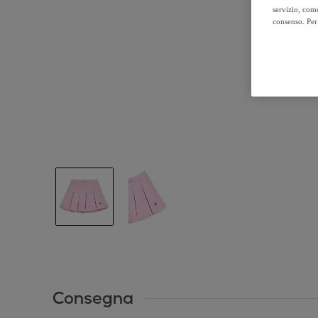
servizio, come
consenso. Per 
Consegna