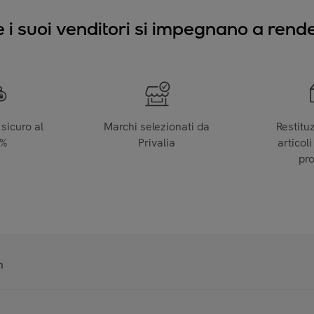
e i suoi venditori si impegnano a render
sicuro al
Marchi selezionati da
Restitu
0%
Privalia
articoli
pr
n