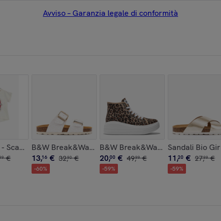
Avviso – Garanzia legale di conformità
uccio per bambini
 - Scarpe Casual per bambini comode
B&W Break&Walk - Sandali estivi donna e ragazza c
B&W Break&Walk - Scarpe casua
Sandali Bio Gir
13
,
€
20
,
€
11
,
€
€
16
32
,
€
00
49
,
€
20
27
,
€
99
90
99
99
-
60
%
-
59
%
-
59
%