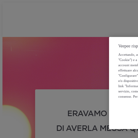
Veepee risp
Accettando, au
"Cookie") e a 
account membro
effettuare alcu
"Configurare" 
e/o dispositiv
link "Informa
servizio, come
consenso. Per 
ERAVAMO SICURI
DI AVERLA MESSA QU