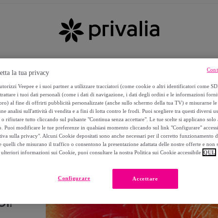
Cont
etta la tua privacy
torizzi Veepee e i suoi partner a utilizzare tracciatori (come cookie o altri identificatori come SD
trattare i tuoi dati personali (come i dati di navigazione, i dati degli ordini e le informazioni forni
) al fine di offrirti pubblicità personalizzate (anche sullo schermo della tua TV) e misurarne le 
ne analisi sull'attività di vendita e a fini di lotta contro le frodi. Puoi scegliere tra questi diversi u
o rifiutare tutto cliccando sul pulsante "Continua senza accettare". Le tue scelte si applicano sol
o. Puoi modificare le tue preferenze in qualsiasi momento cliccando sul link "Configurare" accessib
tiva sulla privacy". Alcuni Cookie depositati sono anche necessari per il corretto funzionamento d
 quelli che misurano il traffico o consentono la presentazione adattata delle nostre offerte e non 
ulteriori informazioni sui Cookie, puoi consultare la nostra Politica sui Cookie accessibile
QUI.
Configurare
Accettare
I!