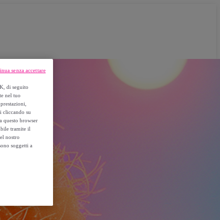
inua senza accettare
K, di seguito
te nel tuo
prestazioni,
si cliccando su
o a questo browser
ile tramite il
el nostro
sono soggetti a