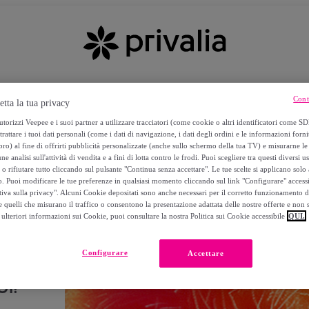
Cont
etta la tua privacy
torizzi Veepee e i suoi partner a utilizzare tracciatori (come cookie o altri identificatori come SD
trattare i tuoi dati personali (come i dati di navigazione, i dati degli ordini e le informazioni forni
) al fine di offrirti pubblicità personalizzate (anche sullo schermo della tua TV) e misurarne le 
ne analisi sull'attività di vendita e a fini di lotta contro le frodi. Puoi scegliere tra questi diversi u
o rifiutare tutto cliccando sul pulsante "Continua senza accettare". Le tue scelte si applicano sol
o. Puoi modificare le tue preferenze in qualsiasi momento cliccando sul link "Configurare" accessib
tiva sulla privacy". Alcuni Cookie depositati sono anche necessari per il corretto funzionamento d
 quelli che misurano il traffico o consentono la presentazione adattata delle nostre offerte e non 
ulteriori informazioni sui Cookie, puoi consultare la nostra Politica sui Cookie accessibile
QUI.
Configurare
Accettare
I!