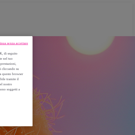
inua senza accettare
K, di seguito
te nel tuo
prestazioni,
si cliccando su
o a questo browser
ile tramite il
el nostro
sono soggetti a