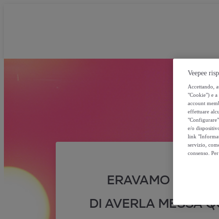
Veepee risp
Accettando, au
"Cookie") e a 
account membro
effettuare alcu
"Configurare" 
e/o dispositiv
link "Informa
servizio, come
consenso. Per 
ERAVAMO SICURI
DI AVERLA MESSA QU