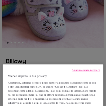
Billowy
Continua senza accettare
SCARPE BILLOWY GRIGIO
Veepee rispetta la tua privacy
A partire da
Accettando, autorizzi Veepee e i suoi partner a utilizzare tracciatori (come cookie
o altri identificatori come SDK, di seguito "Cookie") e a trattare i tuoi dati
14
,
€
00
personali (come i dati di navigazione, i dati degli ordini e le informazioni fornite
nel tuo account membro) al fine di offrirti pubblicità personalizzate (anche sullo
schermo della tua TV) e misurarne le prestazioni, effettuare alcune analisi
34
,
€
90
sull'attività di vendita e a fini di lotta contro le frodi. Puoi scegliere tra questi