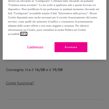
-
59
%
diversi usi cliccando su "Configurare" o rifiutare tutto cliccando sul pulsante
"Continua senza accettare". Le tue scelte si applicano solo a questo browser e/o
dispositivo. Puoi modificare le tue preferenze in qualsiasi momento cliccando sul
Guida alle taglie
link "Configurare" accessibile tramite il link "Informativa sulla privacy". Alcuni
Cookie depositati sono anche necessari per il corretto funzionamento del nostro
Venduto da
Grupo DS
servizio, come quelli che misurano il traffico o consentono la presentazione
adattata delle nostre offerte e non sono soggetti a consenso. Per ulteriori
informazioni sui Cookie, puoi consultare la nostra Politica sui Cookie
accessibile
QUI.
Consegna
Configurare
Accettare
Spedizione gratuita
Consegna: tra il
16/08
e il
19/08
Come funziona?