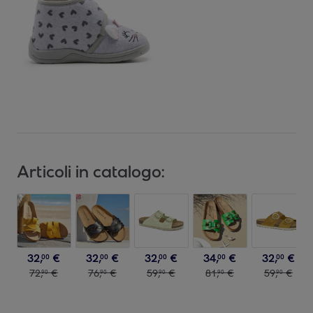
Articoli in catalogo:
32
,
€
32
,
€
32
,
€
34
,
€
32
,
€
00
00
00
00
00
72
,
€
76
,
€
59
,
€
81
,
€
59
,
€
90
90
90
90
90