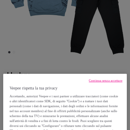
Umbro
Continua senza accettare
Tuta Ragazzo UMBRO Cotone Leggero
Veepee rispetta la tua privacy
Primavera - 8 / 16 Anni
Accettando, autorizzi Veepee e i suoi partner a utilizzare tracciatori (come cookie
o altri identificatori come SDK, di seguito "Cookie") e a trattare i tuoi dati
personali (come i dati di navigazione, i dati degli ordini e le informazioni fornite
32
,
€
99
nel tuo account membro) al fine di offrirti pubblicità personalizzate (anche sullo
schermo della tua TV) e misurarne le prestazioni, effettuare alcune analisi
sull'attività di vendita e a fini di lotta contro le frodi. Puoi scegliere tra questi
59
,
€
99
diversi usi cliccando su "Configurare" o rifiutare tutto cliccando sul pulsante