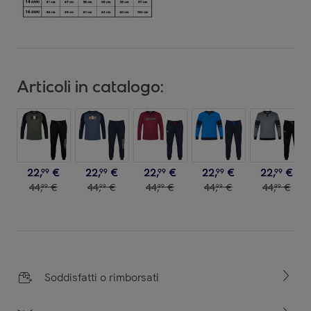
Articoli in catalogo:
22
,
€
22
,
€
22
,
€
22
,
€
22
,
€
99
99
99
99
99
44
,
€
44
,
€
44
,
€
44
,
€
44
,
€
99
99
99
99
99
Soddisfatti o rimborsati