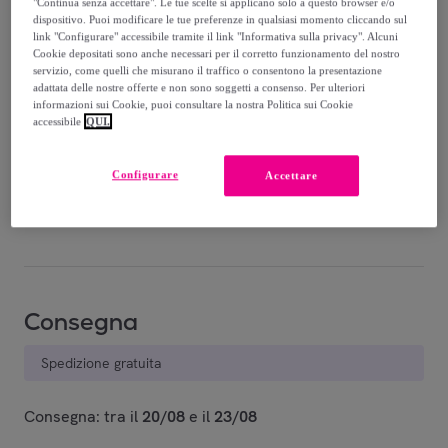
-
45
%
"Continua senza accettare". Le tue scelte si applicano solo a questo browser e/o
dispositivo. Puoi modificare le tue preferenze in qualsiasi momento cliccando sul
link "Configurare" accessibile tramite il link "Informativa sulla privacy". Alcuni
Cookie depositati sono anche necessari per il corretto funzionamento del nostro
servizio, come quelli che misurano il traffico o consentono la presentazione
adattata delle nostre offerte e non sono soggetti a consenso. Per ulteriori
informazioni sui Cookie, puoi consultare la nostra Politica sui Cookie
accessibile
QUI.
White
Artic Blue
Art.021
Art.021
Configurare
Accettare
Venduto da
iMe_Company
Consegna
Spedizione gratuita
Consegna: tra il
20/08
e il
23/08