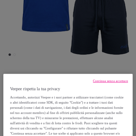
Alviero Martini
Continua senza accettare
Veepee rispetta la tua privacy
Completo Uomo ALVIERO MARTINI Manica
Accettando, autorizzi Veepee e i suoi partner a utilizzare tracciatori (come cookie
Corta Cotone
o altri identificatori come SDK, di seguito "Cookie") e a trattare i tuoi dati
personali (come i dati di navigazione, i dati degli ordini e le informazioni fornite
nel tuo account membro) al fine di offrirti pubblicità personalizzate (anche sullo
17
,
€
99
schermo della tua TV) e misurarne le prestazioni, effettuare alcune analisi
sull'attività di vendita e a fini di lotta contro le frodi. Puoi scegliere tra questi
diversi usi cliccando su "Configurare" o rifiutare tutto cliccando sul pulsante
34
,
€
99
"Continua senza accettare". Le tue scelte si applicano solo a questo browser e/o