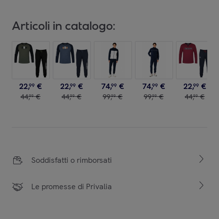
Articoli in catalogo:
22
,
€
22
,
€
74
,
€
74
,
€
22
,
€
99
99
99
99
99
44
,
€
44
,
€
99
,
€
99
,
€
44
,
€
99
99
99
99
99
Soddisfatti o rimborsati
Le promesse di Privalia