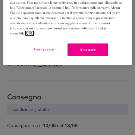
-
48
%
dispositivo. Puoi modificare le tue preferenze in qualsiasi momento cliccando sul
link "Configurare" accessibile tramite il link "Informativa sulla privacy". Alcuni
Cookie depositati sono anche necessari per il corretto funzionamento del nostro
servizio, come quelli che misurano il traffico o consentono la presentazione
adattata delle nostre offerte e non sono soggetti a consenso. Per ulteriori
informazioni sui Cookie, puoi consultare la nostra Politica sui Cookie
accessibile
QUI.
Red Blue
Royal Blue
Configurare
Art.065
Art.065
Accettare
Venduto da
iMe_Company
Consegna
Spedizione gratuita
Consegna: tra il
10/08
e il
13/08