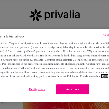
Cont
etta la tua privacy
torizzi Veepee e i suoi partner a utilizzare tracciatori (come cookie o altri identificatori come SD
trattare i tuoi dati personali (come i dati di navigazione, i dati degli ordini e le informazioni forni
) al fine di offrirti pubblicità personalizzate (anche sullo schermo della tua TV) e misurarne le 
ne analisi sull'attività di vendita e a fini di lotta contro le frodi. Puoi scegliere tra questi diversi u
o rifiutare tutto cliccando sul pulsante "Continua senza accettare". Le tue scelte si applicano sol
o. Puoi modificare le tue preferenze in qualsiasi momento cliccando sul link "Configurare" accessib
tiva sulla privacy". Alcuni Cookie depositati sono anche necessari per il corretto funzionamento d
 quelli che misurano il traffico o consentono la presentazione adattata delle nostre offerte e non 
ulteriori informazioni sui Cookie, puoi consultare la nostra Politica sui Cookie accessibile
QUI.
Configurare
Accettare
I!