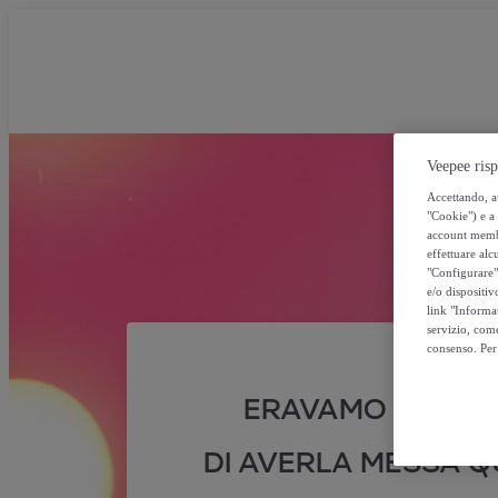
Veepee risp
Accettando, au
"Cookie") e a 
account membro
effettuare alcu
"Configurare" 
e/o dispositiv
link "Informa
servizio, come
consenso. Per 
ERAVAMO SICURI
DI AVERLA MESSA QU