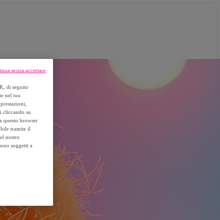
inua senza accettare
K, di seguito
te nel tuo
prestazioni,
si cliccando su
o a questo browser
ile tramite il
el nostro
sono soggetti a