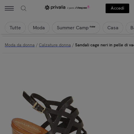
Accedi
Tutte
Moda
Casa
B
new
Summer Camp
Moda da donna
/
Calzature donna
/
Sandali cage neri in pelle di v