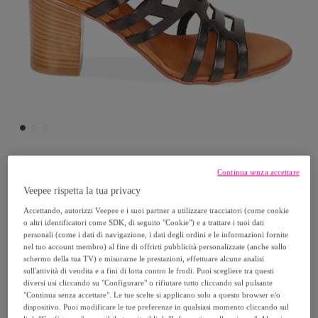
Continua senza accettare
Primadonna Collection
Veepee rispetta la tua privacy
Accettando, autorizzi Veepee e i suoi partner a utilizzare tracciatori (come cookie
Sandali cage neri in pelle di vacchetta,
o altri identificatori come SDK, di seguito "Cookie") e a trattare i tuoi dati
tacco 8 cm
personali (come i dati di navigazione, i dati degli ordini e le informazioni fornite
nel tuo account membro) al fine di offrirti pubblicità personalizzate (anche sullo
schermo della tua TV) e misurarne le prestazioni, effettuare alcune analisi
49
,
€
99
sull'attività di vendita e a fini di lotta contro le frodi. Puoi scegliere tra questi
diversi usi cliccando su "Configurare" o rifiutare tutto cliccando sul pulsante
"Continua senza accettare". Le tue scelte si applicano solo a questo browser e/o
79
,
€
99
dispositivo. Puoi modificare le tue preferenze in qualsiasi momento cliccando sul