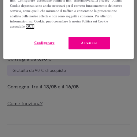
link "Configurare" accessibile tramite il link "Informativa sulla privacy". Alcuni
-
37
%
Cookie depositati sono anche necessari per il corretto funzionamento del nostro
servizio, come quelli che misurano il traffico o consentono la presentazione
Venduto da
PRIMADONNA COLLECTION
adattata delle nostre offerte e non sono soggetti a consenso. Per ulteriori
informazioni sui Cookie, puoi consultare la nostra Politica sui Cookie
accessibile
QUI.
Configurare
Accettare
Consegna
Consegna da
5,98 €
Gratuita da 90 € di acquisto
Consegna: tra il
13/08
e il
16/08
Come funziona?