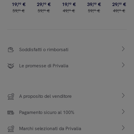
19
,
€
29
,
€
19
,
€
39
,
€
29
,
€
99
99
99
99
99
59
,
€
59
,
€
49
,
€
59
,
€
49
,
€
99
99
99
99
99
Soddisfatti o rimborsati
Le promesse di Privalia
A proposito del venditore
Pagamento sicuro al 100%
Marchi selezionati da Privalia