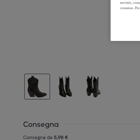
servizio, come
consenso. Per 
Consegna
Consegna da
5,98 €