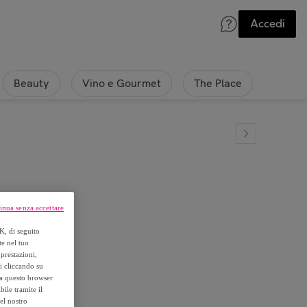
Accedi
Beauty
Vino e Gourmet
The Place
inua senza accettare
K, di seguito
te nel tuo
prestazioni,
si cliccando su
o a questo browser
ile tramite il
el nostro