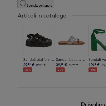
Segnala contenuto
Articoli in catalogo:
Sandali platform neri, zeppa 4 cm
Sandali bassi argento con pie
Sandali ve
29
,
€
39
,
€
19
,
€
99
59
,
€
99
49
,
€
99
49
,
99
99
-
50
%
-
20
%
-
60
%
Privalia 