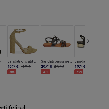
cm
 neri in microfibra, tacco 10,5 cm
Sandali oro glitter, tacco 10,5 cm
Sandali bassi neri in vacchetta
Sandali neri, tacco
19
,
€
39
,
€
19
,
€
99
49
,
€
99
59
,
€
99
49
,
€
99
99
99
-
60
%
-
33
%
-
60
%
ti felice!