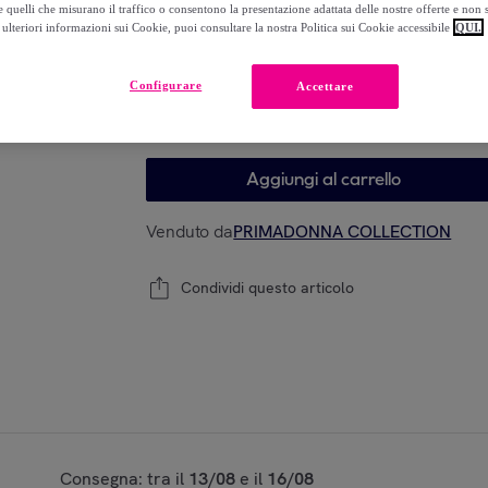
 quelli che misurano il traffico o consentono la presentazione adattata delle nostre offerte e non 
ulteriori informazioni sui Cookie, puoi consultare la nostra Politica sui Cookie accessibile
QUI.
Modello
Configurare
Accettare
35
36
37
38
39
Aggiungi al carrello
Venduto da
PRIMADONNA COLLECTION
Condividi questo articolo
Consegna: tra il
13/08
e il
16/08