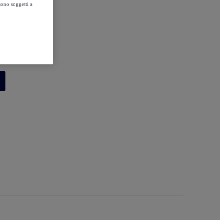
sono soggetti a
40
41