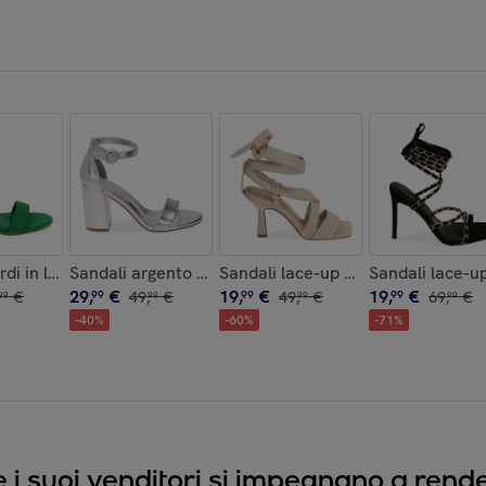
tre
rdi in lycra, tacco 9 cm
Sandali argento laminato, tacco 9 cm
Sandali lace-up panna, tacco 8,5 
Sandali lace-up
29
,
€
19
,
€
19
,
€
€
99
49
,
€
99
49
,
€
99
69
,
€
99
99
99
99
-
40
%
-
60
%
-
71
%
e i suoi venditori si impegnano a render