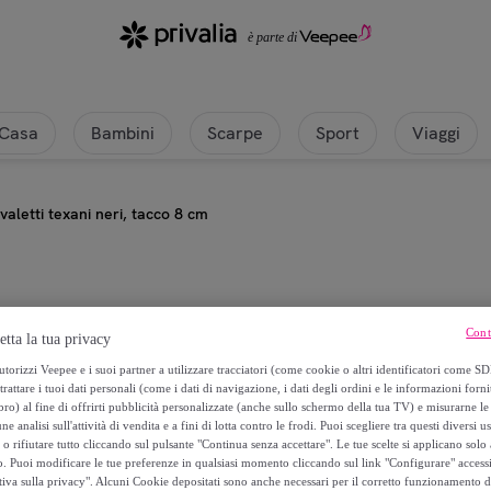
Casa
Bambini
Scarpe
Sport
Viaggi
ivaletti texani neri, tacco 8 cm
Primadonna Collection
Cont
etta la tua privacy
Stivaletti texani neri, tacco 8 cm
torizzi Veepee e i suoi partner a utilizzare tracciatori (come cookie o altri identificatori come SD
trattare i tuoi dati personali (come i dati di navigazione, i dati degli ordini e le informazioni forni
) al fine di offrirti pubblicità personalizzate (anche sullo schermo della tua TV) e misurarne le 
59
,
€
99
ne analisi sull'attività di vendita e a fini di lotta contro le frodi. Puoi scegliere tra questi diversi u
o rifiutare tutto cliccando sul pulsante "Continua senza accettare". Le tue scelte si applicano sol
o. Puoi modificare le tue preferenze in qualsiasi momento cliccando sul link "Configurare" accessib
tiva sulla privacy". Alcuni Cookie depositati sono anche necessari per il corretto funzionamento d