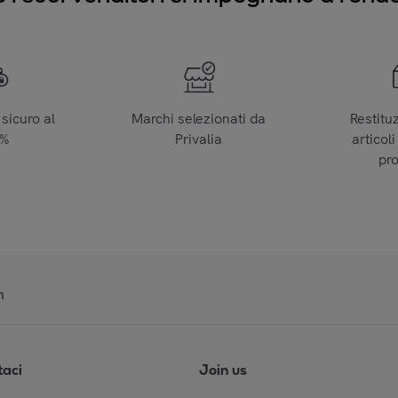
sicuro al
Marchi selezionati da
Restitu
0%
Privalia
articoli
pr
n
taci
Join us