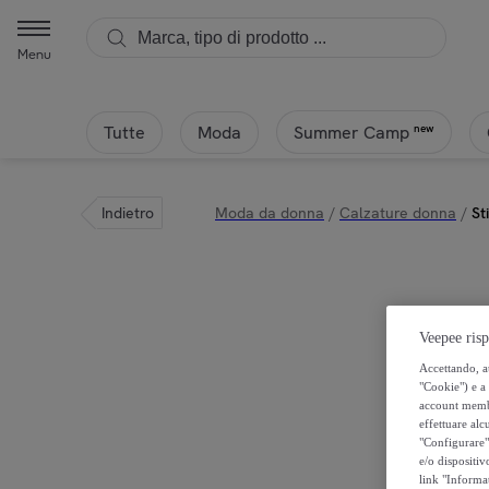
Menu
Tutte
Moda
new
Summer Camp
Indietro
Moda da donna
/
Calzature donna
/
St
Veepee risp
Accettando, au
"Cookie") e a 
account membro
effettuare alcu
"Configurare" 
e/o dispositiv
link "Informa