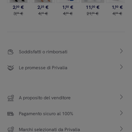
2
,
€
2
,
€
1
,
€
11
,
€
1
,
€
00
25
50
00
50
3
,
€
4
,
€
4
,
€
21
,
€
4
,
€
99
49
99
99
99
Soddisfatti o rimborsati
Le promesse di Privalia
A proposito del venditore
Pagamento sicuro al 100%
Marchi selezionati da Privalia