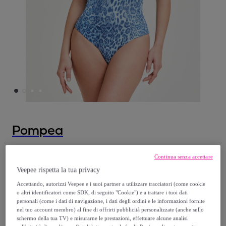
Pompea
Costume intero Barbados
Continua senza accettare
Veepee rispetta la tua privacy
19
,
€
98
Accettando, autorizzi Veepee e i suoi partner a utilizzare tracciatori (come cookie
o altri identificatori come SDK, di seguito "Cookie") e a trattare i tuoi dati
personali (come i dati di navigazione, i dati degli ordini e le informazioni fornite
39
,
€
95
nel tuo account membro) al fine di offrirti pubblicità personalizzate (anche sullo
-
49
%
schermo della tua TV) e misurarne le prestazioni, effettuare alcune analisi