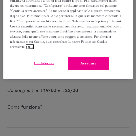
sull'attività di vendita e a fini di lotta contro le frodi. Puoi scegliere tra questi
Guida alle taglie
diversi usi cliccando su "Configurare" o rifiutare tutto cliccando sul pulsante
"Continua senza accettare". Le tue scelte si applicano solo a questo browser e/o
Venduto da
POMPEA
dispositivo. Puoi modificare le tue preferenze in qualsiasi momento cliccando sul
link "Configurare" accessibile tramite il link "Informativa sulla privacy". Alcuni
Cookie depositati sono anche necessari per il corretto funzionamento del nostro
servizio, come quelli che misurano il traffico o consentono la presentazione
adattata delle nostre offerte e non sono soggetti a consenso. Per ulteriori
informazioni sui Cookie, puoi consultare la nostra Politica sui Cookie
accessibile
QUI.
Consegna
Consegna da
4,45 €
Configurare
Accettare
Gratuita da 39,91 € di acquisto
Consegna: tra il
19/08
e il
22/08
Come funziona?