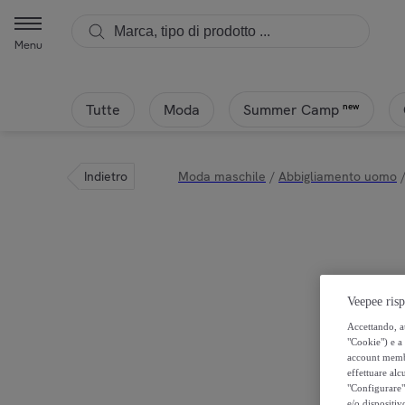
Menu
Tutte
Moda
new
Summer Camp
Indietro
Moda maschile
/
Abbigliamento uomo
Veepee risp
Accettando, au
"Cookie") e a 
account membro
effettuare alcu
"Configurare" 
e/o dispositiv