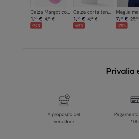
Calza Margot con motivi piazzati jacquard
Calza corta tennis unisex N
Maglia ma
1
,
€
1
,
€
7
,
€
35
4
,
€
50
4
,
€
50
25
,
50
99
00
-
70
%
-
69
%
-
70
%
Privalia 
A proposito del
Pagamento 
venditore
10