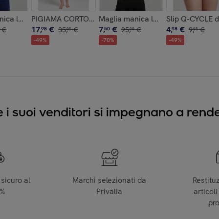
ew York
nica lunga active up uomo
PIGIAMA CORTO COTONE ANGELA
Maglia manica lunga active up uo
Slip Q-CYCLE 
17
,
€
7
,
€
4
,
€
€
98
35
,
€
50
25
,
€
98
9
,
€
95
00
95
-
49
%
-
70
%
-
49
%
e i suoi venditori si impegnano a render
sicuro al
Marchi selezionati da
Restitu
0%
Privalia
articoli
pr