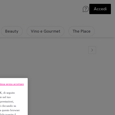
Accedi
Beauty
Vino e Gourmet
The Place
inua senza accettare
K, di seguito
te nel tuo
prestazioni,
si cliccando su
o a questo browser
ile tramite il