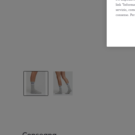
link "Informa
servizio, come
consenso. Per 
Consegna