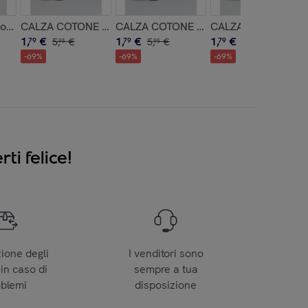
mo
donna
CALZA COTONE SOFORA CON FIOCCO
CALZA COTONE IBISCO CON MICRO DI
CALZA COTONE IBI
1
,
€
1
,
€
1
,
€
79
5
,
€
79
5
,
€
79
5
,
€
95
95
95
-
69
%
-
69
%
-
69
%
ti felice!
zione degli
I venditori sono
 in caso di
sempre a tua
oblemi
disposizione