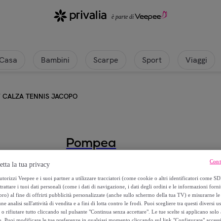
Casa
Bambini
Scarpe
Sport
Viaggi
/
CALZA TENNIS JACOPO
Pompea
Cont
CALZA TENNIS JACOPO
etta la tua privacy
torizzi Veepee e i suoi partner a utilizzare tracciatori (come cookie o altri identificatori come SD
3
,
€
trattare i tuoi dati personali (come i dati di navigazione, i dati degli ordini e le informazioni forni
48
) al fine di offrirti pubblicità personalizzate (anche sullo schermo della tua TV) e misurarne le 
ne analisi sull'attività di vendita e a fini di lotta contro le frodi. Puoi scegliere tra questi diversi u
o rifiutare tutto cliccando sul pulsante "Continua senza accettare". Le tue scelte si applicano sol
6
,
€
95
o. Puoi modificare le tue preferenze in qualsiasi momento cliccando sul link "Configurare" accessib