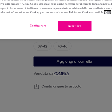
-
49
%
tiva sulla privacy". Alcuni Cookie depositati sono anche necessari per il corretto funzionamento d
 quelli che misurano il traffico o consentono la presentazione adattata delle nostre offerte e non 
ulteriori informazioni sui Cookie, puoi consultare la nostra Politica sui Cookie accessibile
QUI.
Modello
Configurare
Accettare
Guida alle taglie
39/42
43/46
Aggiungi al carrello
Venduto da
POMPEA
Condividi questo articolo