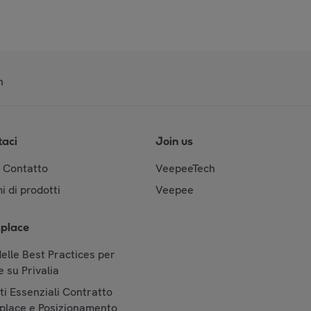
n
taci
Join us
& Contatto
VeepeeTech
i di prodotti
Veepee
place
elle Best Practices per
 su Privalia
i Essenziali Contratto
place e Posizionamento