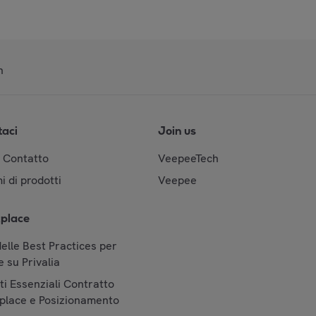
n
taci
Join us
& Contatto
VeepeeTech
i di prodotti
Veepee
place
elle Best Practices per
 su Privalia
i Essenziali Contratto
place e Posizionamento