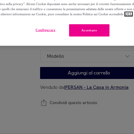
23
,
€
tiva sulla privacy". Alcuni Cookie depositati sono anche necessari per il corretto funzionamento d
00
 quelli che misurano il traffico o consentono la presentazione adattata delle nostre offerte e non 
-
30
%
ulteriori informazioni sui Cookie, puoi consultare la nostra Politica sui Cookie accessibile
QUI.
Configurare
Accettare
Modello
Modello
Aggiungi al carrello
Venduto da
IPERSAN - La Casa in Armonia
Condividi questo articolo