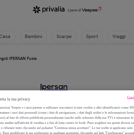
Casa
Bambini
Scarpe
Sport
Viaggi
ngoli IPERSAN Fuxia
Ipersan
Cont
Sottolenzuolo c/angoli IPERSAN F
etta la tua privacy
torizzi Veepee e i suoi partner a utilizzare tracciatori (come cookie o altri identificatori come SD
trattare i tuoi dati personali (come i dati di navigazione, i dati degli ordini e le informazioni forni
A partire da
) al fine di offrirti pubblicità personalizzate (anche sullo schermo della tua TV) e misurarne le 
15
,
€
90
ne analisi sull'attività di vendita e a fini di lotta contro le frodi. Puoi scegliere tra questi diversi u
o rifiutare tutto cliccando sul pulsante "Continua senza accettare". Le tue scelte si applicano sol
o. Puoi modificare le tue preferenze in qualsiasi momento cliccando sul link "Configurare" accessib