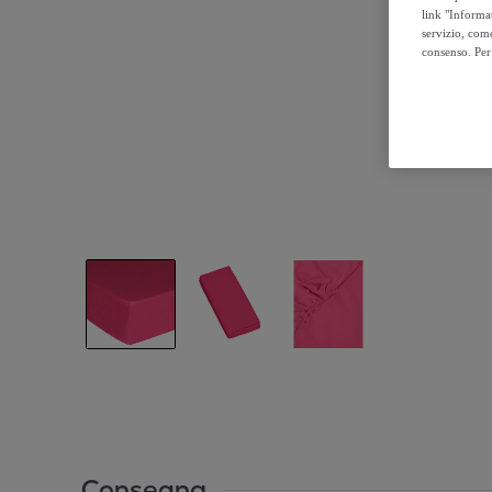
link "Informa
servizio, come
consenso. Per 
Consegna