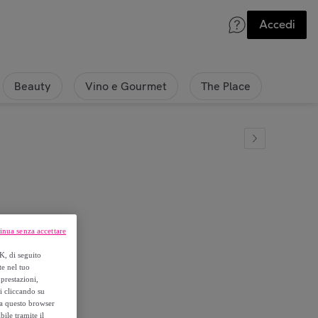
Accedi
Beauty
Vino e Gourmet
The Place
inua senza accettare
uxia
K, di seguito
te nel tuo
prestazioni,
si cliccando su
o a questo browser
ile tramite il