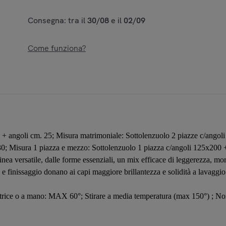
Consegna: tra il
30/08
e il
02/09
Come funziona?
0 + angoli cm. 25; Misura matrimoniale: Sottolenzuolo 2 piazze c/ango
0; Misura 1 piazza e mezzo: Sottolenzuolo 1 piazza c/angoli 125x200 + a
versatile, dalle forme essenziali, un mix efficace di leggerezza, morbide
tiva e finissaggio donano ai capi maggiore brillantezza e solidità a lavagg
atrice o a mano: MAX 60°; Stirare a media temperatura (max 150°) ; Non