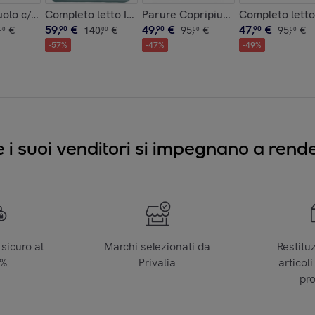
1 Telo Bagno - 450 gr/mÂ² - 100% Puro Cotone
RSAN fotografico Fine-Art Astratto
uolo c/angoli IPERSAN Avio
Completo letto IPERSAN doppia balza RASO 2 Piazze 
Parure Copripiumino 2 Piazze Do
Completo lett
59
,
€
49
,
€
47
,
€
€
90
140
,
€
90
95
,
€
90
95
,
€
00
00
00
00
-
57
%
-
47
%
-
49
%
e i suoi venditori si impegnano a render
sicuro al
Marchi selezionati da
Restitu
0%
Privalia
articoli
pr