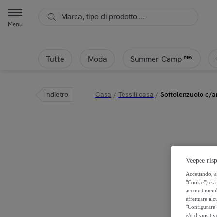
Ipersan - Sottolenzuolo c/angoli IPERSAN Fuxia | Privalia
Menu
Tutte
Moda
new
Summer Camp
Indietro
Casa
/
Tessili casa
/
Sottolenzuolo c/a
Veepee risp
Accettando, au
"Cookie") e a 
account membro
effettuare alcu
"Configurare" 
e/o dispositiv