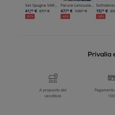
Set Spugna VARAZZE 5 Pezzi: 2 Viso+2 Ospite + 
Parure Lenzuola 2 Piazze IPE
Sottolenz
41
,
€
47
,
€
15
,
€
90
87
,
€
90
130
,
€
90
23
,
00
00
-
51
%
-
63
%
-
30
%
Privalia 
A proposito del
Pagamento 
venditore
10