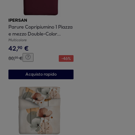
IPERSAN
Parure Copripiumino 1 Piazza
e mezzo Double-Color
Prugna/Viola
Multicolore
42
,
€
90
80
,
€
00
-
46
%
Acquisto rapido