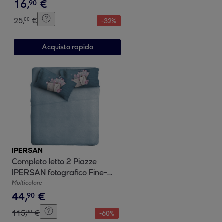
16
,
€
90
25
,
€
00
-
32
%
Acquisto rapido
IPERSAN
Completo letto 2 Piazze
IPERSAN fotografico Fine-
Art Ventagli
Multicolore
44
,
€
90
115
,
€
00
-
60
%