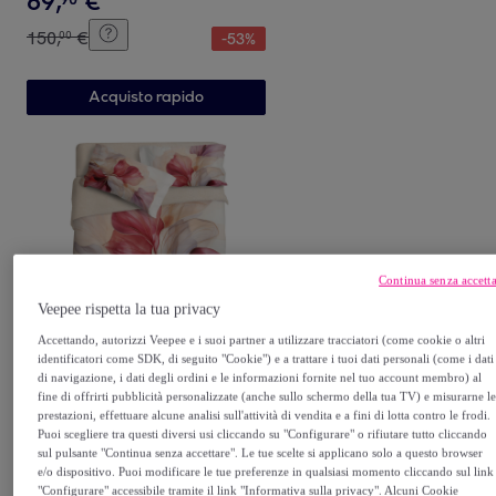
69
,
€
150
,
€
00
-
53
%
Acquisto rapido
Continua senza accett
Veepee rispetta la tua privacy
IPERSAN
Accettando, autorizzi Veepee e i suoi partner a utilizzare tracciatori (come cookie o altri
Parure copripiumino 2 Piazze
identificatori come SDK, di seguito "Cookie") e a trattare i tuoi dati personali (come i dati
IPERSAN fotografico Fine-
di navigazione, i dati degli ordini e le informazioni fornite nel tuo account membro) al
fine di offrirti pubblicità personalizzate (anche sullo schermo della tua TV) e misurarne l
Art Opera
Multicolore
prestazioni, effettuare alcune analisi sull'attività di vendita e a fini di lotta contro le frodi.
69
,
€
90
Puoi scegliere tra questi diversi usi cliccando su "Configurare" o rifiutare tutto cliccando
sul pulsante "Continua senza accettare". Le tue scelte si applicano solo a questo browser
150
,
€
00
-
53
%
e/o dispositivo. Puoi modificare le tue preferenze in qualsiasi momento cliccando sul link
"Configurare" accessibile tramite il link "Informativa sulla privacy". Alcuni Cookie