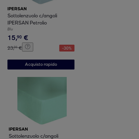
IPERSAN
Sottolenzuolo c/angoli
IPERSAN Petrolio
Blu
15
,
€
90
23
,
€
00
-
30
%
Acquisto rapido
IPERSAN
Sottolenzuolo c/angoli