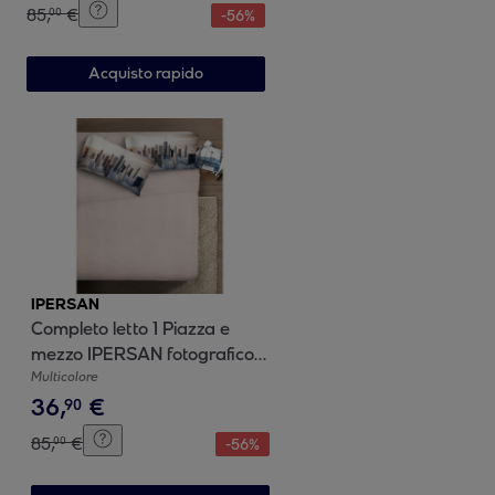
85
,
€
00
-
56
%
Acquisto rapido
IPERSAN
Completo letto 1 Piazza e
mezzo IPERSAN fotografico
Fine-Art City
Multicolore
36
,
€
90
85
,
€
00
-
56
%