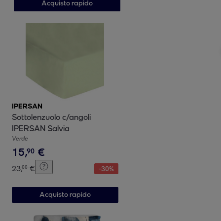
Acquisto rapido
IPERSAN
Sottolenzuolo c/angoli
IPERSAN Salvia
Verde
15
,
€
90
23
,
€
00
-
30
%
Acquisto rapido