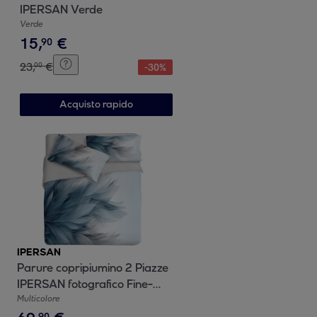
IPERSAN Verde
Verde
15
,
€
90
23
,
€
00
-
30
%
Acquisto rapido
IPERSAN
Parure copripiumino 2 Piazze
IPERSAN fotografico Fine-
Art Charme
Multicolore
90