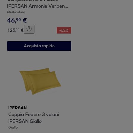
IPERSAN Armonie Verbena
Tortora
Multicolore
46
,
€
90
125
,
€
00
-
62
%
Acquisto rapido
IPERSAN
Coppia Federe 3 volani
IPERSAN Giallo
Giallo