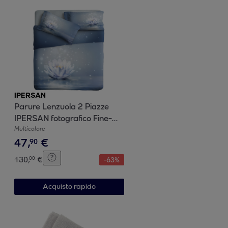
IPERSAN
Parure Lenzuola 2 Piazze
IPERSAN fotografico Fine-
Art Fiore di Loto
Multicolore
47
,
€
90
130
,
€
00
-
63
%
Acquisto rapido