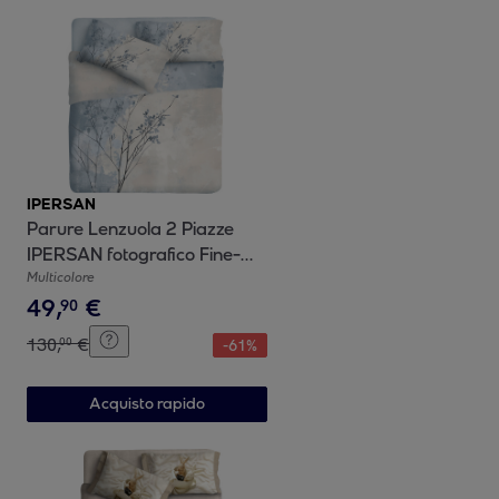
IPERSAN
Parure Lenzuola 2 Piazze
IPERSAN fotografico Fine-
Art Contrasto
Multicolore
49
,
€
90
130
,
€
00
-
61
%
Acquisto rapido