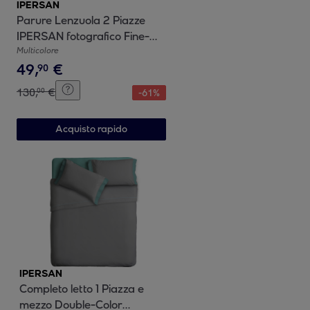
IPERSAN
Parure Lenzuola 2 Piazze
IPERSAN fotografico Fine-
Art Frida
Multicolore
49
,
€
90
130
,
€
00
-
61
%
Acquisto rapido
IPERSAN
Completo letto 1 Piazza e
mezzo Double-Color