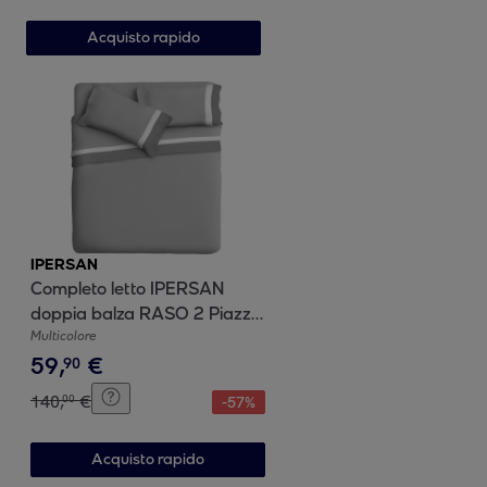
Acquisto rapido
IPERSAN
Completo letto IPERSAN
doppia balza RASO 2 Piazze
Bordo RASO Grigio
Multicolore
59
,
€
SC/Bianco fondo Grigio
90
140
,
€
00
-
57
%
Acquisto rapido