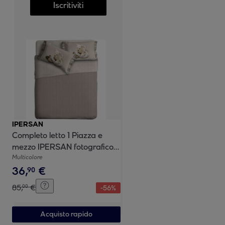
Iscritiviti
IPERSAN
Completo letto 1 Piazza e
mezzo IPERSAN fotografico
Fine-Art Mon Coeur
Multicolore
36
,
€
90
85
,
€
00
-
56
%
Acquisto rapido