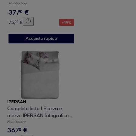
IPERSAN Grigio/Verde
Multicolore
37
,
€
90
75
,
€
00
-
49
%
Acquisto rapido
IPERSAN
Completo letto 1 Piazza e
mezzo IPERSAN fotografico
Fine-Art Paris
Multicolore
36
,
€
90