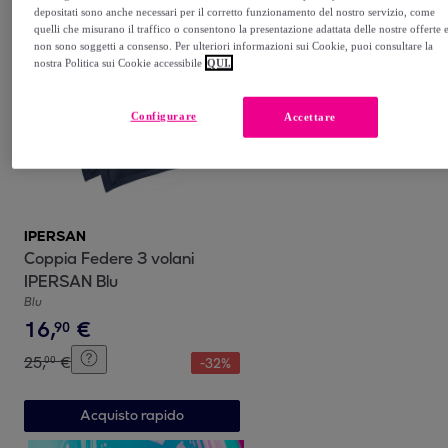
depositati sono anche necessari per il corretto funzionamento del nostro servizio, come
Acquisto rapido
quelli che misurano il traffico o consentono la presentazione adattata delle nostre offerte 
non sono soggetti a consenso. Per ulteriori informazioni sui Cookie, puoi consultare la
nostra Politica sui Cookie accessibile
QUI.
Configurare
Accettare
IPERSAN
Coppia Federe 3 volani
IPERSAN Blu
Blu
16
,
€
90
25
,
€
00
-
32
%
Acquisto rapido