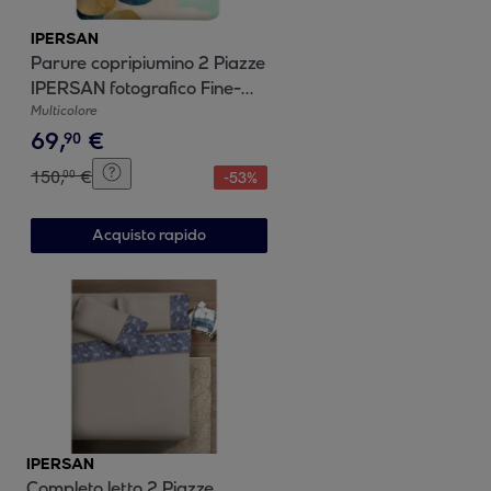
IPERSAN
Parure copripiumino 2 Piazze
IPERSAN fotografico Fine-
Art Anemone
Multicolore
69
,
€
90
150
,
€
00
-
53
%
Acquisto rapido
IPERSAN
Completo letto 2 Piazze