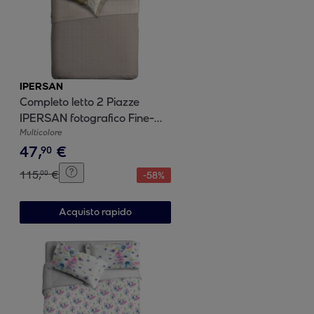
IPERSAN
Completo letto 2 Piazze
IPERSAN fotografico Fine-
Art Bunnies
Multicolore
47
,
€
90
115
,
€
00
-
58
%
Acquisto rapido