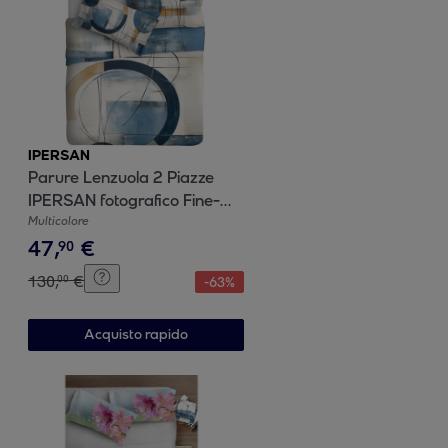
IPERSAN
Parure Lenzuola 2 Piazze
IPERSAN fotografico Fine-
Art Astratto
Multicolore
47
,
€
90
130
,
€
00
-
63
%
Acquisto rapido