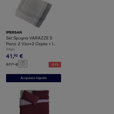
IPERSAN
Set Spugna VARAZZE 5
Pezzi: 2 Viso+2 Ospite + 1
Telo Bagno - 450 gr/mÂ² -
Grigio
41
,
€
100% Puro Cotone
90
87
,
€
00
-
51
%
Acquisto rapido