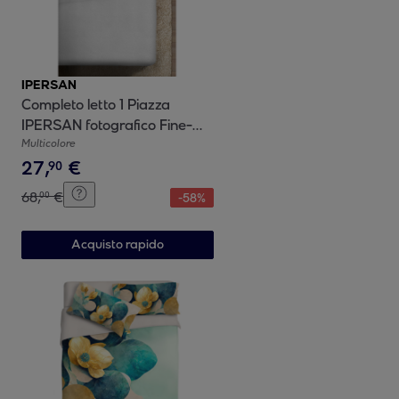
IPERSAN
Completo letto 1 Piazza
IPERSAN fotografico Fine-
Art Giglio
Multicolore
27
,
€
90
68
,
€
00
-
58
%
Acquisto rapido