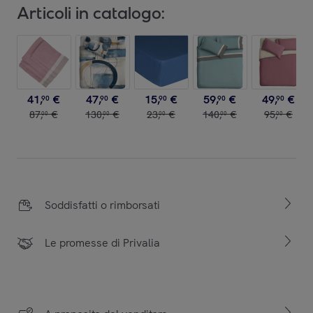
Articoli in catalogo:
41
,
€
47
,
€
15
,
€
59
,
€
49
,
€
90
90
90
90
90
87
,
€
130
,
€
23
,
€
140
,
€
95
,
€
00
00
00
00
00
Soddisfatti o rimborsati
Le promesse di Privalia