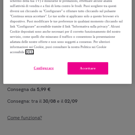
schermo della tua TV) e misurarne le prestazioni, effettuare alcune analisi
sull'attività di vendita e a fini di lotta contro le frodi. Puoi scegliere tra questi
14
,
€
90
diversi usi cliccando su "Configurare" o rifiutare tutto cliccando sul pulsante
"Continua senza accettare". Le tue scelte si applicano solo a questo browser e/o
dispositivo. Puoi modificare le tue preferenze in qualsiasi momento cliccando sul
26
,
€
00
link "Configurare" accessibile tramite il link "Informativa sulla privacy". Alcuni
Cookie depositati sono anche necessari per il corretto funzionamento del nostro
-
42
%
servizio, come quelli che misurano il traffico o consentono la presentazione
adattata delle nostre offerte e non sono soggetti a consenso. Per ulteriori
Venduto da
IPERSAN - La Casa in Armonia
informazioni sui Cookie, puoi consultare la nostra Politica sui Cookie
accessibile
QUI.
Configurare
Accettare
Consegna
Consegna da
5,99 €
Consegna: tra il
30/08
e il
02/09
Come funziona?