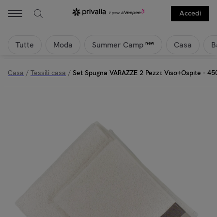
Ipersan - Set Spugna VARAZZE 2 Pezzi: Viso+Ospite - 450 gr/mÂ² -
Accedi
Tutte
Moda
Casa
B
new
Summer Camp
Casa
/
Tessili casa
/
Set Spugna VARAZZE 2 Pezzi: Viso+Ospite - 4