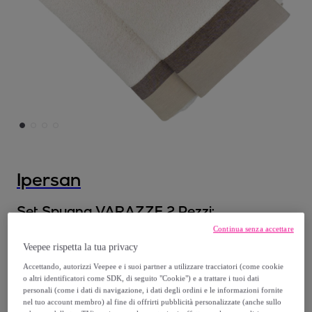
Ipersan
Set Spugna VARAZZE 2 Pezzi:
Viso+Ospite - 450 gr/mÂ² - 100% Puro
Continua senza accettare
Cotone
Veepee rispetta la tua privacy
Modello:
Set Spugna VARAZZE 2 Pezzi:
Accettando, autorizzi Veepee e i suoi partner a utilizzare tracciatori (come cookie
o altri identificatori come SDK, di seguito "Cookie") e a trattare i tuoi dati
Viso+Ospite - 450 gr/mÂ² - 100% Puro
personali (come i dati di navigazione, i dati degli ordini e le informazioni fornite
Cotone
nel tuo account membro) al fine di offrirti pubblicità personalizzate (anche sullo