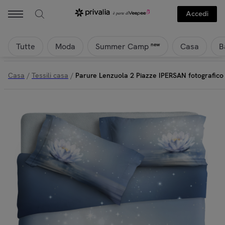
Ipersan - Parure Lenzuola 2 Piazze IPERSAN fotografico Fine-Art Fior
Accedi
Tutte
Moda
Casa
B
new
Summer Camp
Casa
/
Tessili casa
/
Parure Lenzuola 2 Piazze IPERSAN fotografico F