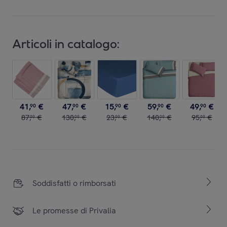
Articoli in catalogo:
41
,
€
47
,
€
15
,
€
59
,
€
49
,
€
90
90
90
90
90
87
,
€
130
,
€
23
,
€
140
,
€
95
,
€
00
00
00
00
00
Soddisfatti o rimborsati
Le promesse di Privalia