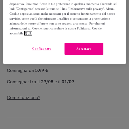
dispositivo. Puoi modificare le tue preferenze in qualsiasi momento cliccando sul
130
,
€
link "Configurare" accessibile tramite il link "Informativa sulla privacy". Alcuni
00
Cookie depositati sono anche necessari per il corretto funzionamento del nostro
-
63
%
servizio, come quelli che misurano il traffico o consentono la presentazione
adattata delle nostre offerte e non sono soggetti a consenso. Per ulteriori
Venduto da
IPERSAN - La Casa in Armonia
informazioni sui Cookie, puoi consultare la nostra Politica sui Cookie
accessibile
QUI.
Configurare
Accettare
Consegna
Consegna da
5,99 €
Consegna: tra il
29/08
e il
01/09
Come funziona?