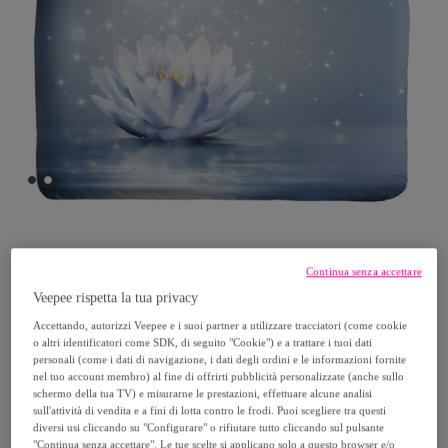
Ipersan
Continua senza accettare
Veepee rispetta la tua privacy
Parure Lenzuola 2 Piazze IPERSAN
fotografico Fine-Art Fiore di Loto
Accettando, autorizzi Veepee e i suoi partner a utilizzare tracciatori (come cookie
o altri identificatori come SDK, di seguito "Cookie") e a trattare i tuoi dati
Modello:
Parure Lenzuola 2 Piazze
personali (come i dati di navigazione, i dati degli ordini e le informazioni fornite
IPERSAN fotografico Fine-Art Fiore di Loto
nel tuo account membro) al fine di offrirti pubblicità personalizzate (anche sullo
schermo della tua TV) e misurarne le prestazioni, effettuare alcune analisi
sull'attività di vendita e a fini di lotta contro le frodi. Puoi scegliere tra questi
47
,
€
diversi usi cliccando su "Configurare" o rifiutare tutto cliccando sul pulsante
90
"Continua senza accettare". Le tue scelte si applicano solo a questo browser e/o