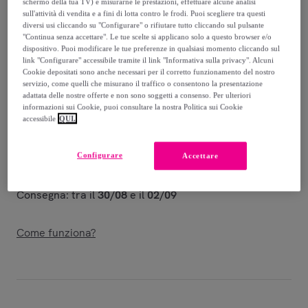
schermo della tua TV) e misurarne le prestazioni, effettuare alcune analisi
sull'attività di vendita e a fini di lotta contro le frodi. Puoi scegliere tra questi
115
,
€
00
diversi usi cliccando su "Configurare" o rifiutare tutto cliccando sul pulsante
-
56
%
"Continua senza accettare". Le tue scelte si applicano solo a questo browser e/o
dispositivo. Puoi modificare le tue preferenze in qualsiasi momento cliccando sul
link "Configurare" accessibile tramite il link "Informativa sulla privacy". Alcuni
Venduto da
IPERSAN - La Casa in Armonia
Cookie depositati sono anche necessari per il corretto funzionamento del nostro
servizio, come quelli che misurano il traffico o consentono la presentazione
adattata delle nostre offerte e non sono soggetti a consenso. Per ulteriori
informazioni sui Cookie, puoi consultare la nostra Politica sui Cookie
accessibile
QUI.
Consegna
Configurare
Accettare
Consegna da
5,99 €
Consegna: tra il
30/08
e il
02/09
Come funziona?