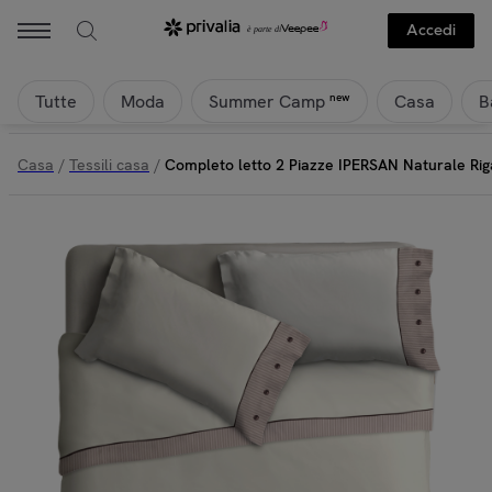
Ipersan - Completo letto 2 Piazze IPERSAN Naturale Rigato | Privali
Accedi
Tutte
Moda
Casa
B
new
Summer Camp
Casa
/
Tessili casa
/
Completo letto 2 Piazze IPERSAN Naturale Rig