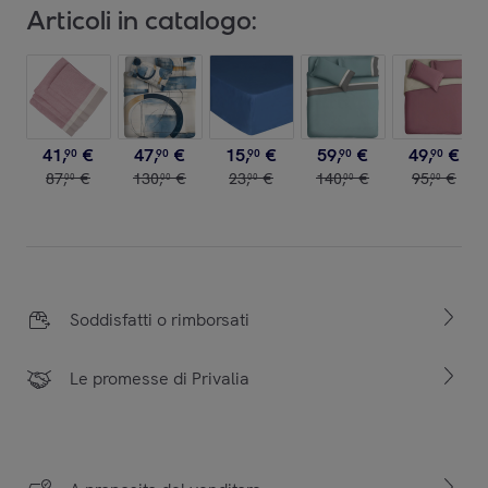
Articoli in catalogo:
41
,
€
47
,
€
15
,
€
59
,
€
49
,
€
90
90
90
90
90
87
,
€
130
,
€
23
,
€
140
,
€
95
,
€
00
00
00
00
00
Soddisfatti o rimborsati
Le promesse di Privalia