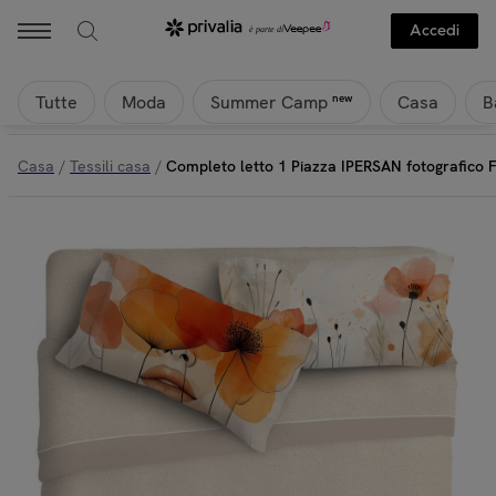
Ipersan - Completo letto 1 Piazza IPERSAN fotografico Fine-Art Coco
Accedi
Tutte
Moda
Casa
B
new
Summer Camp
Casa
/
Tessili casa
/
Completo letto 1 Piazza IPERSAN fotografico 