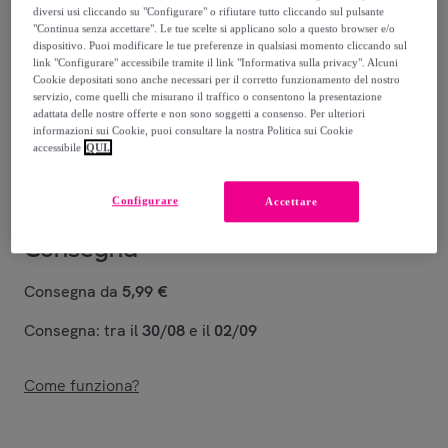
diversi usi cliccando su "Configurare" o rifiutare tutto cliccando sul pulsante
"Continua senza accettare". Le tue scelte si applicano solo a questo browser e/o
68
,
€
00
dispositivo. Puoi modificare le tue preferenze in qualsiasi momento cliccando sul
-
58
%
link "Configurare" accessibile tramite il link "Informativa sulla privacy". Alcuni
Cookie depositati sono anche necessari per il corretto funzionamento del nostro
Venduto da
IPERSAN - La Casa in Armonia
servizio, come quelli che misurano il traffico o consentono la presentazione
adattata delle nostre offerte e non sono soggetti a consenso. Per ulteriori
informazioni sui Cookie, puoi consultare la nostra Politica sui Cookie
Stanno terminando
accessibile
QUI.
Configurare
Accettare
Consegna
Consegna da
5,99 €
Consegna: tra il
30/08
e il
02/09
Come funziona?