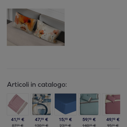
Articoli in catalogo:
41
,
€
47
,
€
15
,
€
59
,
€
49
,
€
90
90
90
90
90
87
,
€
130
,
€
23
,
€
140
,
€
95
,
€
00
00
00
00
00