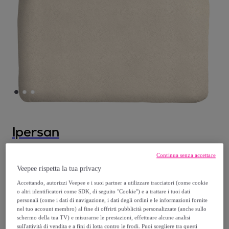
Ipersan
Completo letto 1 Piazza IPERSAN
Continua senza accettare
fotografico Fine-Art Coco
Veepee rispetta la tua privacy
Modello:
Completo letto 1 Piazza IPERSAN
Accettando, autorizzi Veepee e i suoi partner a utilizzare tracciatori (come cookie
o altri identificatori come SDK, di seguito "Cookie") e a trattare i tuoi dati
fotografico Fine-Art Coco
personali (come i dati di navigazione, i dati degli ordini e le informazioni fornite
nel tuo account membro) al fine di offrirti pubblicità personalizzate (anche sullo
27
,
€
schermo della tua TV) e misurarne le prestazioni, effettuare alcune analisi
90
sull'attività di vendita e a fini di lotta contro le frodi. Puoi scegliere tra questi