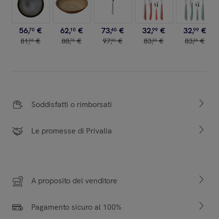
56
,
€
62
,
€
73
,
€
32
,
€
32
,
€
70
10
40
99
99
81
,
€
88
,
€
97
,
€
83
,
€
83
,
€
00
70
90
30
30
Soddisfatti o rimborsati
Le promesse di Privalia
A proposito del venditore
Pagamento sicuro al 100%