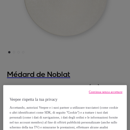
Médard de Noblat
White Japan - Piatto da dolce (x6)
Continua senza accettare
Modello:
White Japan - Piatto da dolce
Veepee rispetta la tua privacy
(x6)
Accettando, autorizzi Veepee e i suoi partner a utilizzare tracciatori (come cookie
o altri identificatori come SDK, di seguito "Cookie") e a trattare i tuoi dati
49
,
€
30
personali (come i dati di navigazione, i dati degli ordini e le informazioni fornite
nel tuo account membro) al fine di offrirti pubblicità personalizzate (anche sullo
schermo della tua TV) e misurarne le prestazioni, effettuare alcune analisi